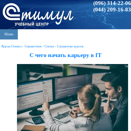
(096) 314-22-06
(044) 209-16-83
Меню
Курсы Стимул
›
Справочник
›
Статьи
›
Слушателю курсов
С чего начать карьеру в IT