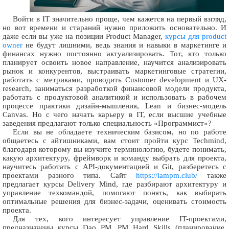
Войти в IT значительно проще, чем кажется на первый взгляд,
но вот времени и стараний нужно приложить основательно. И
даже если вы уже на позиции Product Manager,
курсы для product
owner
не будут лишними, ведь знания и навыки в маркетинге и
финансах нужно постоянно актуализировать. Тот, кто только
планирует освоить новое направление, научится анализировать
рынок и конкурентов, выстраивать маркетинговые стратегии,
работать с метриками, проводить Сustomer development и UX-
research, заниматься разработкой финансовой модели продукта,
работать с продуктовой аналитикой и использовать в рабочем
процессе практики дизайн-мышления, Lean и бизнес-модель
Canvas. Но с чего начать карьеру в IT, если высшие учебные
заведения предлагают только специальность «Программист»?
Если вы не обладаете техническим базисом, но по работе
общаетесь с айтишниками, вам стоит пройти курс Techmind,
благодаря которому вы изучите терминологию, будете понимать,
какую архитектуру, фреймворк и команду выбрать для проекта,
научитесь работать с API-документацией и Git, разберетесь с
проектами разного типа. Сайт
https://iampm.club/
также
предлагает курсы Delivery Mind, где разбирают архитектуру и
управление техкомандой, помогают понять, как выбирать
оптимальные решения для бизнес-задачи, оценивать стоимость
проекта.
Для тех, кого интересует управление IT-проектами,
предназначены курсы Dao PM, PM Hard Skills (планирование,