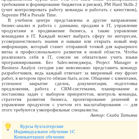
требования и формирование бюджетов и рисков), PM Hard Skills 2
(учит контролировать работу команды и работать с качеством),
Supreme PM и Presale Time.
В учебном центре представлены и другие направления:
бизнес-анализ и работа с данными, продажи в IT, управление
продуктами и продвижение бизнеса, а также управление
командами в IT. Каждый может выбрать сферу по интересам,
усовершенствовать знания и навыки или открыть новый мир
информации, который станет отправной точкой для карьерного
витка и профессионального развития в новой области. Чтобы
реализовать себя в IT, совсем не обязательно учить языки
программирования. Без Sales-менеджера, Project Manager и
Business Analyst сегодня уже невозможно представить команду
разработчиков, ведь каждый отвечает за вверенный ему фронт
работ, в котором просто обязан быть асом. Общение с клиентами,
успешное закрытие сделок, документация, подготовка
предложения, работа с CRM-системами, планирование и
постановка задач с выбором приоритетов, контроль команды,
стратегия развития бизнеса, проектирование решений и
управление продуктом с учетом его масштабирования — для
этого требуются узкопрофильные специалисты.
Автор: Скиба Татьяна
Курсы бухгалтерские
Индивидуальное обучение 1С
Компьютерное обучение