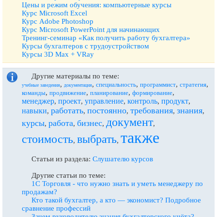
Цены и режим обучения: компьютерные курсы
Курс Microsoft Excel
Курс Adobe Photoshop
Курс Microsoft PowerPoint для начинающих
Тренинг-семинар «Как получить работу бухгалтера»
Курсы бухгалтеров с трудоустройством
Курсы 3D Max + VRay
Другие материалы по теме:
,
,
,
,
,
специальность
программист
стратегия
учебные заведения
документация
,
,
,
,
команды
продвижение
планирование
формирование
менеджер
проект
управление
контроль
продукт
,
,
,
,
,
работать
постоянно
требования
знания
навыки
,
,
,
,
,
документ
курсы
работа
бизнес
,
,
,
,
также
стоимость
выбрать
,
,
Статьи из раздела:
Слушателю курсов
Другие статьи по теме:
1С Торговля - что нужно знать и уметь менеджеру по
продажам?
Кто такой бухгалтер, а кто — экономист? Подробное
сравнение профессий
Зачем руководителю знания бухгалтерского учёта?