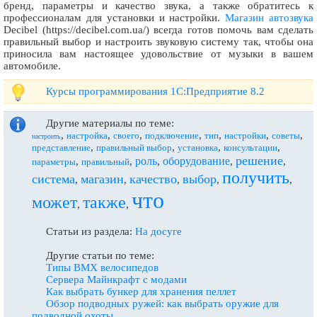
бренд, параметры и качество звука, а также обратитесь к
профессионалам для установки и настройки.
Магазин автозвука
Decibel (https://decibel.com.ua/) всегда готов помочь вам сделать
правильный выбор и настроить звуковую систему так, чтобы она
приносила вам настоящее удовольствие от музыки в вашем
автомобиле.
Курсы программирования 1С:Предприятие 8.2
Другие материалы по теме:
,
,
,
,
,
,
,
настройка
своего
подключение
тип
настройки
советы
настроить
,
,
,
,
представление
правильный выбор
установка
консультации
решение
роль
оборудование
,
,
,
,
,
параметры
правильный
получить
система
магазин
качество
выбор
,
,
,
,
,
что
может
также
,
,
Статьи из раздела:
На досуге
Другие статьи по теме:
Типы BMX велосипедов
Сервера Майнкрафт с модами
Как выбрать бункер для хранения пеллет
Обзор подводных ружей: как выбрать оружие для
подводной охоты