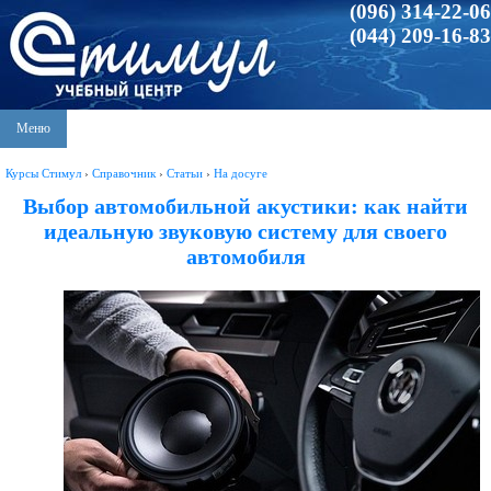
(096) 314-22-06
(044) 209-16-83
Меню
Курсы Стимул
›
Справочник
›
Статьи
›
На досуге
Выбор автомобильной акустики: как найти
идеальную звуковую систему для своего
автомобиля