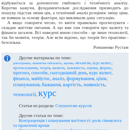
відбувається за допомогою глибокого і технічного аналізу.
Коротко кажучи, фундаментальне дослідження призводить до
пошуку підстав зміни цін, а технічний аналіз розцінює зміну ціни,
не взявши за основу фактори, що викликали дану ситуацію.
А якщо говорити чесно, то вміти правильно прогнозувати -
складне життєве питання. А що вже там говорити про валюту та
фінанси загалом. Всі наведені мною способи - це лише технології,
так би мовити, теорія. Але всім відомо, що теорія без практики -
безсильна.
Романенко Рустам
Другие материалы по теме:
,
,
,
,
,
механізм
курс валют.
довгострокові
економічна стабільність
коротко
,
,
,
,
,
,
прогнозування
теорія
валюти
залежність
оцінка
форекс
прогноз
способи
сьогоднішній день
курс валют
,
,
,
,
формування
ціни
фінанси
майбутнє
аналіз
,
,
,
,
,
планування
бажання
вартість
наявність
,
,
,
,
курс
технології
,
Статьи из раздела:
Слушателю курсов
Другие статьи по теме:
Контрацепція і планування вагітності: роль гінеколога
та практичні кроки