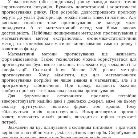
У валютному (або фондовому) ринку завжди важко точно
спрогнозувати ситуацію. Бувають довгострокові і короткочасні
прогнозування ринку. При розробці довгострокового прогнозу
беруть до уваги фактори, що можна навіть вивести логічно. Але
високою точністю таке прогнозування не завжди може
порадувати. А от математичний метод має більш високу
достовірність. Найбільш поширеними методами прогнозування є
математичний метод екстраполяції, економіко-статистичний
метод та економіко-математичне моделювання самого ринку і
валютного фонду.
Математичні методи прогнозування ще називають
формалізованими. Такою технологією можна користуватися для
прогнозування будь-якого питання, незалежно від складності та
спеціалізації. Сьогодні існує більше 220 різних методів
прогнозування. Хочу відмітити, що для математичного
прогнозування потрібні не лише знання в математиці, але і в
програмному забезпеченні. При цьому, наявність бажання
зробити прогноз - теж важлива складова прогнозування.
Для формування остаточного прогнозу потрібно
використовувати надійні дані з декількох джерел, адже на цьому
аналізу ґрунтується політика фірми, або країни. Тому
збільшується місія прогнозування. Використовуючи прогноз
валют, проводять аналіз ринків, виводиться оцінка гнучкості
потреб.
Зважаючи на це, планування є складним питанням, і для його
вирішення потрібно мати декілька різних сценаріїв. Спробувавши
декілька методик, легше прийняти остаточне рішення.