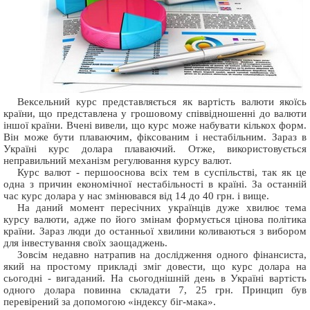
Вексельний курс представляється як вартість валюти якоїсь
країни, що представлена у грошовому співвідношенні до валюти
іншої країни. Вчені вивели, що курс може набувати кількох форм.
Він може бути плаваючим, фіксованим і нестабільним. Зараз в
Україні курс долара плаваючий. Отже, використовується
неправильний механізм регулювання курсу валют.
Курс валют - першооснова всіх тем в суспільстві, так як це
одна з причин економічної нестабільності в країні. За останній
час курс долара у нас змінювався від 14 до 40 грн. і вище.
На даний момент пересічних українців дуже хвилює тема
курсу валюти, адже по його змінам формується цінова політика
країни. Зараз люди до останньої хвилини коливаються з вибором
для інвестування своїх заощаджень.
Зовсім недавно натрапив на дослідження одного фінансиста,
який на простому прикладі зміг довести, що курс долара на
сьогодні - вигаданий. На сьогоднішній день в Україні вартість
одного долара повинна складати 7, 25 грн. Принцип був
перевірений за допомогою «індексу біг-мака».