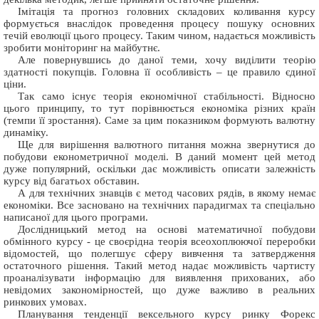
Імітація та прогноз головних складових коливання курсу
формується внаслідок проведення процесу пошуку основних
течій еволюції цього процесу. Таким чином, надається можливість
зробити моніторинг на майбутнє.
Але повернувшись до даної теми, хочу виділити теорію
здатності покупців. Головна її особливість – це правило єдиної
ціни.
Так само існує теорія економічної стабільності. Відносно
цього принципу, то тут порівнюється економіка різних країн
(темпи її зростання). Саме за цим показником формують валютну
динаміку.
Ще для вирішення валютного питання можна звернутися до
побудови економетричної моделі. В даний момент цей метод
дуже популярний, оскільки дає можливість описати залежність
курсу від багатьох обставин.
А для технічних знавців є метод часових рядів, в якому немає
економіки. Все засновано на технічних парадигмах та спеціально
написаної для цього програми.
Дослідницький метод на основі математичної побудови
обмінного курсу - це своєрідна теорія всеохоплюючої переробки
відомостей, що полегшує сферу вивчення та затвердження
остаточного рішення. Такий метод надає можливість чартисту
проаналізувати інформацію для виявлення прихованих, або
невідомих закономірностей, що дуже важливо в реальних
ринкових умовах.
Планування тенденції вексельного курсу ринку Форекс