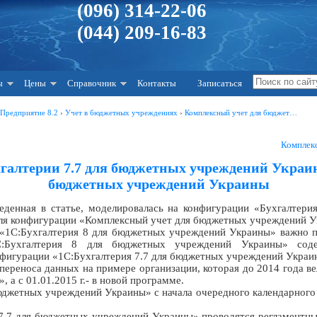
(096) 314-22-06
(044) 209-16-83
ы
Цены
Справочник
Контакты
Записаться
:Предприятие 8.2
›
Учет в бюджетных учреждениях
›
Комплексный учет для бюджет…
Комплек
хгалтерии 7.7 для бюджетных учреждений Украи
бюджетных учреждений Украины
еденная в статье, моделировалась на конфигурации «Бухгалтер
 для конфигурации «Комплексный учет для бюджетных учреждений Ук
«1С:Бухгалтерия 8 для бюджетных учреждений Украины» важно п
С:Бухгалтерия 8 для бюджетных учреждений Украины» сод
нфигурации «1С:Бухгалтерия 7.7 для бюджетных учреждений Украины
переноса данных на примере организации, которая до 2014 года в
 а с 01.01.2015 г.- в новой программе.
джетных учреждений Украины» с начала очередного календарного г
 7.7 для бюджетных учреждений Украины» проводятся регламентн