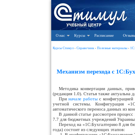
О нас
Курсы
Расписание
Отзыв
Курсы Стимул
›
Справочник
›
Полезные материалы
›
1С
Механизм перехода с 1С:Бу
Методика конвертации данных, прив
(редакция 1.0). Статья также актуальна
При
начале работы
с конфигурацией 
учетной системы. Конфигурация «1
автоматического переноса данных из ко
В данной статье рассмотрен процесс 
7.7 для бюджетных учреждений Украины»,
Переход на «1С:Бухгалтерию 8 для бю
года) состоит из следующих этапов:
В конфигурации «1С:Бухгалтерия