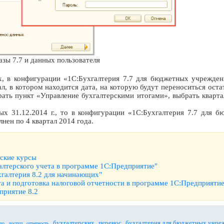
зы 7.7 и данных пользователя
, в конфигурации «1С:Бухгалтерия 7.7 для бюджетных учрежде
л, в котором находится дата, на которую будут переноситься оста
ть пункт «Управление бухгалтерскими итогами», выбрать квартал
ых 31.12.2014 г., то в конфигурации «1С:Бухгалтерия 7.7 для 
нен по 4 квартал 2014 года.
рские курсы
алтерского учета в программе 1С:Предприятие"
хгалтерия 8.2 для начинающих"
та и подготовка налоговой отчетности в программе 1С:Предприятие
приятие 8.2
,
,
,
,
,
бухгалтерских
перенос
бухгалтерия для бюджетных учре
ло
доступ
отчетность