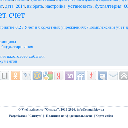
о
установить
бухгалтерия
ет
дата
2014
выбрать
настройка
,
,
,
,
,
,
,
ет
счет
,
приятие 8.2 / Учет в бюджетных учреждениях / Комплексный учет
принципы
в бюджетирования
ния налогового события
кументов
© Учебный центр "Стимул", 2011-2026.
info@stimul.kiev.ua
Разработка: "Стимул" | |
Политика конфиденциальности
| |
Карта сайта