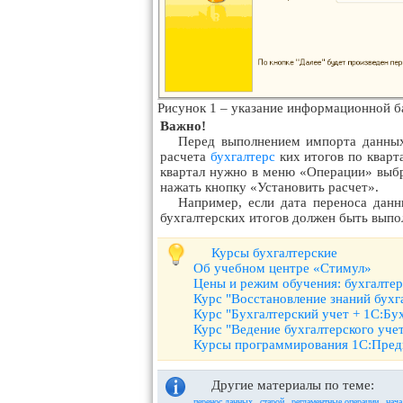
Рисунок 1 – указание информационной ба
Важно!
Перед выполнением импорта данных
расчета
бухгалтерс
ких итогов по кварта
квартал нужно в меню «Операции» выбра
нажать кнопку «Установить расчет».
Например, если дата переноса данн
бухгалтерских итогов должен быть выпол
Курсы бухгалтерские
Об учебном центре «Стимул»
Цены и режим обучения: бухгалте
Курс "Восстановление знаний бухг
Курс "Бухгалтерский учет + 1С:Бу
Курс "Ведение бухгалтерского уче
Курсы программирования 1С:Пред
Другие материалы по теме:
,
,
,
перенос данных
старой
регламентные операции
нача