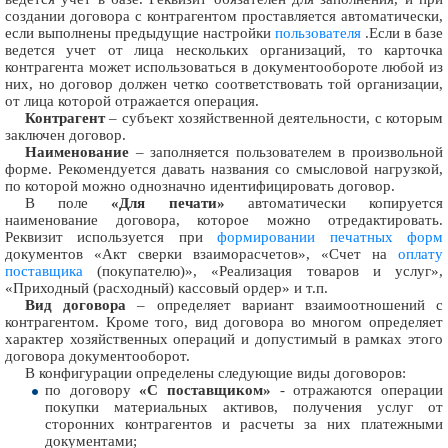
создании договора с контрагентом проставляется автоматически,
если выполнены предыдущие настройки
пользователя
.Если в базе
ведется учет от лица нескольких организаций, то карточка
контрагента может использоваться в документообороте любой из
них, но договор должен четко соответствовать той организации,
от лица которой отражается операция.
Контрагент
– субъект хозяйственной деятельности, с которым
заключен договор.
Наименование
– заполняется пользователем в произвольной
форме. Рекомендуется давать названия со смысловой нагрузкой,
по которой можно однозначно идентифицировать договор.
В поле
«Для печати»
автоматически копируется
наименование договора, которое можно отредактировать.
Реквизит используется при
формировании печатных форм
документов «Акт сверки взаиморасчетов», «Счет на
оплату
поставщика
(покупателю)», «Реализация товаров и услуг»,
«Приходный (расходный) кассовый ордер» и т.п.
Вид договора
– определяет вариант взаимоотношений с
контрагентом. Кроме того, вид договора во многом определяет
характер хозяйственных операций и допустимый в рамках этого
договора документооборот.
В конфигурации определены следующие виды договоров:
по договору
«С поставщиком»
- отражаются операции
покупки материальных активов, получения услуг от
сторонних контрагентов и расчеты за них платежными
документами;