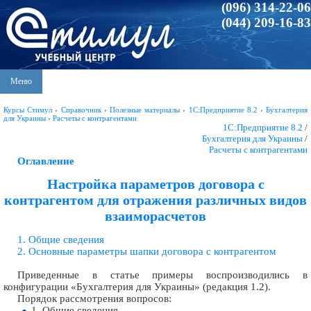
(096) 314-22-06
(044) 209-16-83
Меню
Курсы Стимул
›
Справочник
›
Полезные материалы
›
1С:Предприятие 8.2
›
Бухгалтерия
для Украины
›
Расчеты с контрагентами
1С:Предприятие 8.2
/
Бухгалтерия для Украины
/
Расчеты с контрагентами
Оглавление
Настройка параметров договора с
контрагентом для отражения различных видов
взаиморасчетов
1. Общие сведения
2. Основные параметры шапки договора с контрагентом
Приведенные в статье примеры воспроизводились в
конфигурации «Бухгалтерия для Украины» (редакция 1.2).
Порядок рассмотрения вопросов:
1. Общие сведения.