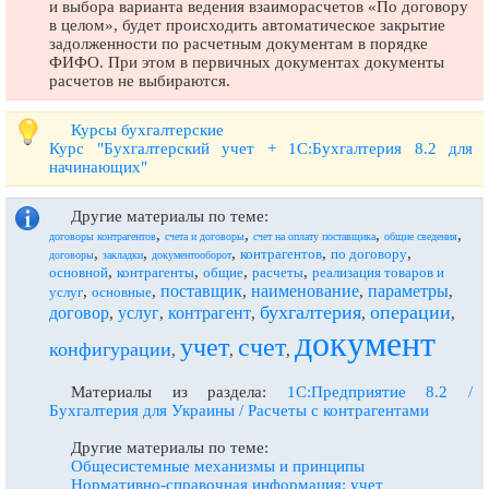
и выбора варианта ведения взаиморасчетов «По договору
в целом», будет происходить автоматическое закрытие
задолженности по расчетным документам в порядке
ФИФО. При этом в первичных документах документы
расчетов не выбираются.
Курсы бухгалтерские
Курс "Бухгалтерский учет + 1С:Бухгалтерия 8.2 для
начинающих"
Другие материалы по теме:
,
,
,
,
договоры контрагентов
счета и договоры
счет на оплату поставщика
общие сведения
,
,
,
,
,
контрагентов
по договору
договоры
закладки
документооборот
,
,
,
,
основной
контрагенты
общие
расчеты
реализация товаров и
поставщик
наименование
параметры
,
,
,
,
,
услуг
основные
бухгалтерия
операции
договор
услуг
контрагент
,
,
,
,
,
документ
учет
счет
конфигурации
,
,
,
Материалы из раздела:
1С:Предприятие 8.2 /
Бухгалтерия для Украины / Расчеты с контрагентами
Другие материалы по теме:
Общесистемные механизмы и принципы
Нормативно-справочная информация: учет