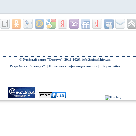
© Учебный центр "Стимул", 2011-2026.
info@stimul.kiev.ua
Разработка: "Стимул" | |
Политика конфиденциальности
| |
Карта сайта