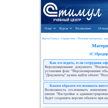
О нас
Курсы
Расписание
Отзыв
Курсы Стимул
›
Справочник
›
Полезные материалы
›
вер
Матери
1С:Предпр
Как отследить, если сотрудник оф
Версионирование документа "Реализ
установив флаг "Версионирование объ
"Документы" нужно найти объект "Реал
Каким образом отслеживать внес
Возможность отслеживать изменения 
(меню "Настройки и администрировани
будет сохранять версию объекта при к