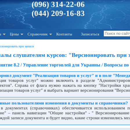
(096) 314-22-06
(044) 209-16-83
ы
Цены
Справочник
Контакты
Записаться
сионировать при записи
алы слушателям курсов: "Версионировать при 
иятие 8.2 / Управление торговлей для Украины / Вопросы по
ормил документ "Реализация товаров и услуг" и в поле "Менед
ация товаров услуг" можно включить в разделе "Администриров
ектов". Справа от флага нужно нажать на кнопку "Настройки хра
изация товаров услуг" и выбрать вариант версионирования "Версио
енные пользователями изменения в документы и справочники?
в документах (справочниках) обеспечивается использованием 
е" – панель навигации "Общие настройки" - " Версионирование
аждой записи документа и будет видно, какие строки изменились м