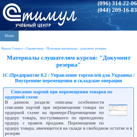
(096) 314-22-06
(044) 209-16-83
Меню
Курсы Стимул
›
Справочник
›
Полезные материалы
›
документ резерва
Материалы слушателям курсов: "Документ
резерва"
1С:Предприятие 8.2 / Управление торговлей для Украины /
Внутренние перемещения и складские операции
Списание партий при перемещении товаров по
ордерной схеме
В данном разделе описаны особенности
списания партий при перемещении товара по
ордерной схеме на примере:Перемещение по
ордеру товара, поступившего по приходному
ордеру с правом продажи. Перемещение по
ордеру товара, имеющегося на складе в свободном остатке и в
резерве