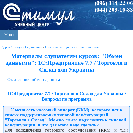
(096) 314-22-06
(044) 209-16-83
Меню
Курсы Стимул
›
Справочник
›
Полезные материалы
›
обмен данными
Материалы слушателям курсов: "Обмен
данными": 1С:Предприятие 7.7 / Торговля и
Склад для Украины
Оглавление: обмен данными
1С:Предприятие 7.7 / Торговля и Склад для Украины /
Вопросы по программе
У меня есть кассовый аппарат (ККМ), которого нет в
списке поддерживаемых типовой конфигурацией
"Торговля + Склад". Можно ли его подключить к типовой
конфигурации, и что для этого надо сделать?
Для подключения торгового оборудования (ККМ и т.д.)