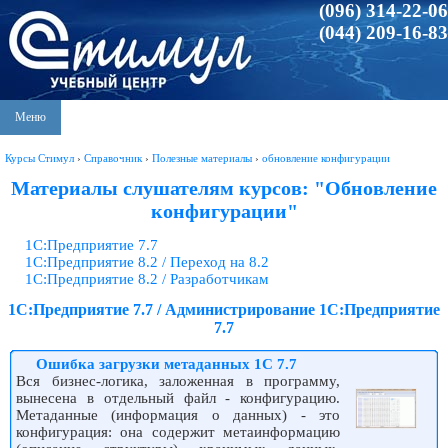
(096) 314-22-06
(044) 209-16-83
Меню
Курсы Стимул
›
Справочник
›
Полезные материалы
›
обновление конфигурации
Материалы слушателям курсов: "Обновление
конфигурации"
1С:Предприятие 7.7
1С:Предприятие 8.2 / Переход на 8.2
1С:Предприятие 8.2 / Разработчикам
1С:Предприятие 7.7 / Администрирование 1С:Предприятие
7.7
Ошибка загрузки метаданных 1С 7.7
Вся бизнес-логика, заложенная в программу,
вынесена в отдельный файл - конфигурацию.
Метаданные (информация о данных) - это
конфигурация: она содержит метаинформацию