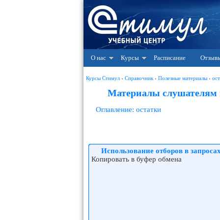
О нас
Курсы
Расписание
Отзыв
Курсы Стимул
›
Справочник
›
Полезные материалы
›
ост
Материалы слушателям к
Оглавление: остатки
Использование отборов в запроса
Копировать в буфер обмена