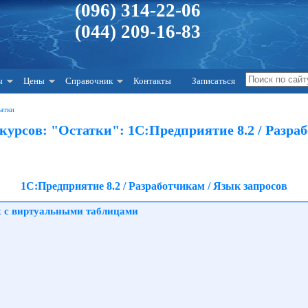
(096) 314-22-06
(044) 209-16-83
ы
Цены
Справочник
Контакты
Записаться
атки
урсов: "Остатки": 1С:Предприятие 8.2 / Разраб
1С:Предприятие 8.2 / Разработчикам / Язык запросов
х с виртуальными таблицами