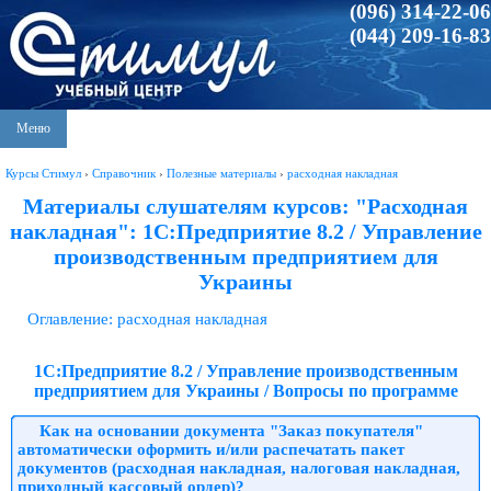
(096) 314-22-06
(044) 209-16-83
Меню
Курсы Стимул
›
Справочник
›
Полезные материалы
›
расходная накладная
Материалы слушателям курсов: "Расходная
накладная": 1С:Предприятие 8.2 / Управление
производственным предприятием для
Украины
Оглавление: расходная накладная
1С:Предприятие 8.2 / Управление производственным
предприятием для Украины / Вопросы по программе
Как на основании документа "Заказ покупателя"
автоматически оформить и/или распечатать пакет
документов (расходная накладная, налоговая накладная,
приходный кассовый ордер)?