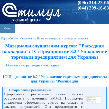
(096) 314-22-06
(044) 209-16-83
Меню
Курсы Стимул
›
Справочник
›
Полезные материалы
›
расходная накладная
Материалы слушателям курсов: "Расходная
накладная": 1С:Предприятие 8.2 / Управление
торговым предприятием для Украины
Оглавление: расходная накладная
1С:Предприятие 8.2 / Управление торговым предприятием
для Украины / Реализация
Оформление реализации
Оформление реализации также можно
осуществить с помощью РММП. Процедура
аналогична оформлению счетов на оплату и
заказов покупателей. Она производится с