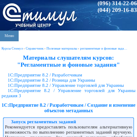
(096) 314-22-06
(044) 209-16-83
Меню
Курсы Стимул
›
Справочник
›
Полезные материалы
›
регламентные и фоновые зада…
Материалы слушателям курсов:
"Регламентные и фоновые задания"
1С:Предприятие 8.2 / Разработчикам
1С:Предприятие 8.2 / Розница для Украины
1С:Предприятие 8.2 / Управление торговлей для Украины
1С:Предприятие 8.2 / Управление торговлей для Украины
редакия 3
1С:Предприятие 8.2 / Разработчикам / Создание и изменение
объектов метаданных
Запуск регламентных заданий
Рекомендуется предоставлять пользователям альтернативную
возможность по выполнению регламентных заданий вручную.