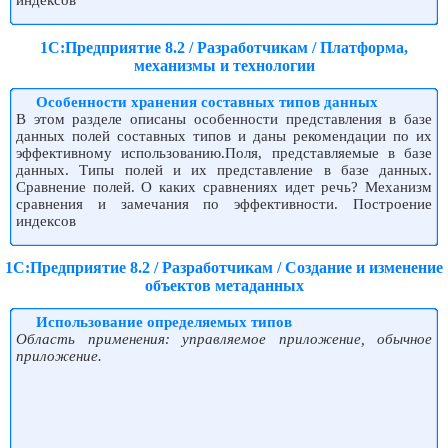
индексов
1С:Предприятие 8.2 / Разработчикам / Платформа,
механизмы и технологии
Особенности хранения составных типов данных
В этом разделе описаны особенности представления в базе
данных полей составных типов и даны рекомендации по их
эффективному использованию.Поля, представляемые в базе
данных. Типы полей и их представление в базе данных.
Сравнение полей. О каких сравнениях идет речь? Механизм
сравнения и замечания по эффективности. Построение
индексов
1С:Предприятие 8.2 / Разработчикам / Создание и изменение
объектов метаданных
Использование определяемых типов
Область применения: управляемое приложение, обычное
приложение.