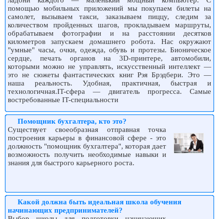
ладони каждого — маленький мощный компьютер. С
помощью мобильных приложений мы покупаем билеты на
самолет, вызываем такси, заказываем пиццу, следим за
количеством пройденных шагов, прокладываем маршруты,
обрабатываем фотографии и на расстоянии десятков
километров запускаем домашнего робота. Нас окружают
"умные" часы, очки, одежда, обувь и протезы. Бионическое
сердце, печать органов на 3D-принтере, автомобили,
которыми можно не управлять, искусственный интеллект —
это не сюжеты фантастических книг Рэя Брэдбери. Это —
наша реальность. Удобная, практичная, быстрая и
технологичная.IT-сфера — двигатель прогресса. Самые
востребованные IT-специальности
Помощник бухгалтера, кто это?
Существует своеобразная отправная точка
построения карьеры в финансовой сфере - это
должность "помощник бухгалтера", которая дает
возможность получить необходимые навыки и
знания для быстрого карьерного роста.
Какой должна быть идеальная школа обучения
начинающих предпринимателей?
Выбор школы для подготовки начинающих