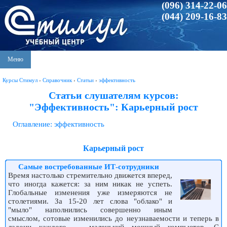
(096) 314-22-06
(044) 209-16-83
Меню
Курсы Стимул
›
Справочник
›
Статьи
›
эффективность
Статьи слушателям курсов:
"Эффективность": Карьерный рост
Оглавление: эффективность
Карьерный рост
Самые востребованные ИТ-сотрудники
Время настолько стремительно движется вперед,
что иногда кажется: за ним никак не успеть.
Глобальные изменения уже измеряются не
столетиями. За 15-20 лет слова "облако" и
"мыло" наполнились совершенно иным
смыслом, сотовые изменились до неузнаваемости и теперь в