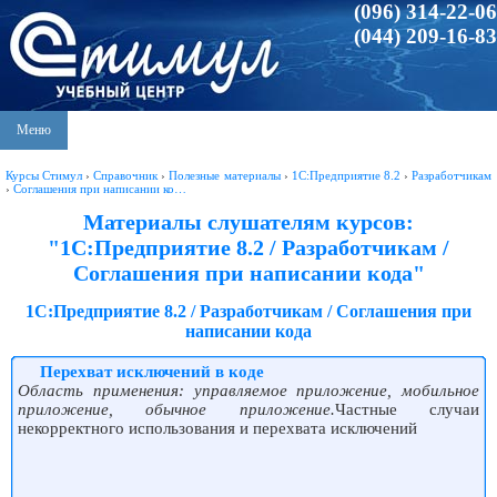
(096) 314-22-06
(044) 209-16-83
Меню
Курсы Стимул
›
Справочник
›
Полезные материалы
›
1С:Предприятие 8.2
›
Разработчикам
›
Соглашения при написании ко…
Материалы слушателям курсов:
"1С:Предприятие 8.2 / Разработчикам /
Соглашения при написании кода"
1С:Предприятие 8.2 / Разработчикам / Соглашения при
написании кода
Перехват исключений в коде
Область применения: управляемое приложение, мобильное
приложение, обычное приложение.
Частные случаи
некорректного использования и перехвата исключений