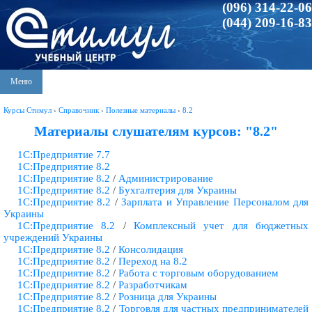
(096) 314-22-06
(044) 209-16-83
Меню
Курсы Стимул
›
Справочник
›
Полезные материалы
›
8.2
Материалы слушателям курсов: "8.2"
1С:Предприятие 7.7
1С:Предприятие 8.2
1С:Предприятие 8.2
/
Администрирование
1С:Предприятие 8.2
/
Бухгалтерия для Украины
1С:Предприятие 8.2
/
Зарплата и Управление Персоналом для
Украины
1С:Предприятие 8.2
/
Комплексный учет для бюджетных
учреждений Украины
1С:Предприятие 8.2
/
Консолидация
1С:Предприятие 8.2
/
Переход на 8.2
1С:Предприятие 8.2
/
Работа с торговым оборудованием
1С:Предприятие 8.2
/
Разработчикам
1С:Предприятие 8.2
/
Розница для Украины
1С:Предприятие 8.2
/
Торговля для частных предпринимателей