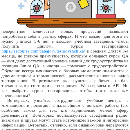
невероятное количество новых профессий позволяют
попробовать себя в разных сферах. И что важно: для этого не
нужно учиться 5-6 лет в высшем учебном заведении, чтобы
получить диплом. Курсы тестировщика
https://zecourse.com/category/testirovshchika/
в среднем длятся 3-4
месяца, но главное преимущество, которым обладают курсы QA
— они дают достаточный уровень знаний для трудоустройства на
позицию Junior QA, а иногда — помогают с трудоустройством.
Обучение всегда начинается с базовых моментов: знакомства с
документацией и терминологией, рассмотрения основных видов
тестирования. В результате вы научитесь работать с баг-
трекинговыми системами, тестировать Web-сервисы и API. Но
как выбрать курсы тестировщика, чтобы стать классным
специалистом?
Во-первых, узнайте, сотрудничают учебные центры с
компаниями и помогают в дальнейшем с поиском работы (это
особенно важно для тех, кто кардинально меняет сферу
деятельности). Во-вторых, воспользуйтесь сарафанным радио:
знакомые и друзья могут стать источником важной и интересной
информации. В-третьих, отлично, если онлайн-уроки чередуются
с классическими занятиями в аудитории, поскольку при живом