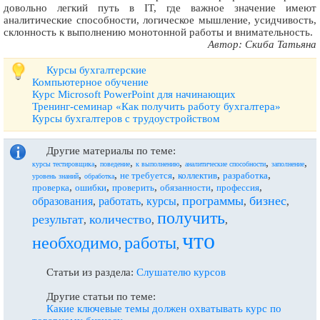
довольно легкий путь в IT, где важное значение имеют
аналитические способности, логическое мышление, усидчивость,
склонность к выполнению монотонной работы и внимательность.
Автор: Скиба Татьяна
Курсы бухгалтерские
Компьютерное обучение
Курс Microsoft PowerPoint для начинающих
Тренинг-семинар «Как получить работу бухгалтера»
Курсы бухгалтеров с трудоустройством
Другие материалы по теме:
,
,
,
,
,
курсы тестировщика
поведение
к выполнению
аналитические способности
заполнение
,
,
,
,
,
не требуется
коллектив
разработка
уровень знаний
обработка
,
,
,
,
,
проверка
ошибки
проверить
обязанности
профессия
программы
бизнес
образования
работать
курсы
,
,
,
,
,
получить
результат
количество
,
,
,
что
необходимо
работы
,
,
Статьи из раздела:
Слушателю курсов
Другие статьи по теме:
Какие ключевые темы должен охватывать курс по