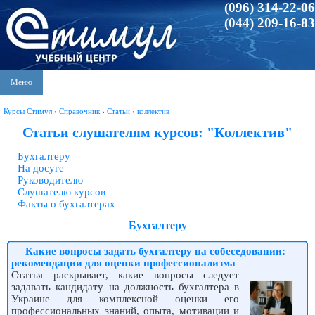
(096) 314-22-06
(044) 209-16-83
Меню
Курсы Стимул
›
Справочник
›
Статьи
›
коллектив
Статьи слушателям курсов: "Коллектив"
Бухгалтеру
На досуге
Руководителю
Слушателю курсов
Факты о бухгалтерах
Бухгалтеру
Какие вопросы задать бухгалтеру на собеседовании:
рекомендации для оценки профессионализма
Статья раскрывает, какие вопросы следует
задавать кандидату на должность бухгалтера в
Украине для комплексной оценки его
профессиональных знаний, опыта, мотивации и