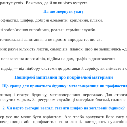
рантує успіх. Важливо, де й як ви його купуєте.
На що звернути увагу
фнастил, шифер, добірні елементи, кріплення, плівки.
ні зобов’язання виробника, реальні терміни служби.
очнювальні запитання, а не просто «продає те, що є».
ик рахує кількість листів, саморізів, планок, щоб не залишились «д
 перевезення довгомірів, підйом на дах, графік відвантаження.
ідхід — від підбору системи до доставки й сервісу, ви знімаєте з с
Поширені запитання про покрівельні матеріали
. Що краще для приватного будинку: металочерепиця чи профнасти
игляд і статус будинку, металочерепиця переважає. Для строги
несучих марках. За ресурсом служби ці матеріали близькі, головне
2. Чи варто сьогодні взагалі ставити шифер на житловий будинок?
усе ще може бути варіантом. Але треба врахувати його вагу та
лочерепицю або профнастил: вони легші, виглядають сучасніш