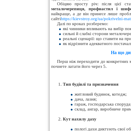
Обіцяю просту річ: після цієї ста
металочерепиця, профнастил і шиф
найкраще, а де він принесе лише пробле
сайті
https://kievstroy.org/ua/pokrivelni-mat
Далі по кроках розберемо:
які чинники впливають на вибір пок
сильні й слабкі сторони металочер
реальні сценарії: що ставити на пр
як відрізнити адекватного постачал
На що ди
Перш ніж переходити до конкретних ма
почнете латати його через 5.
Тип будівлі та призначення
житловий будинок, котедж;
дача, лазня;
гараж, господарська споруда
склад, ангар, виробниче при
Кут нахилу даху
пологі дахи диктують свої о