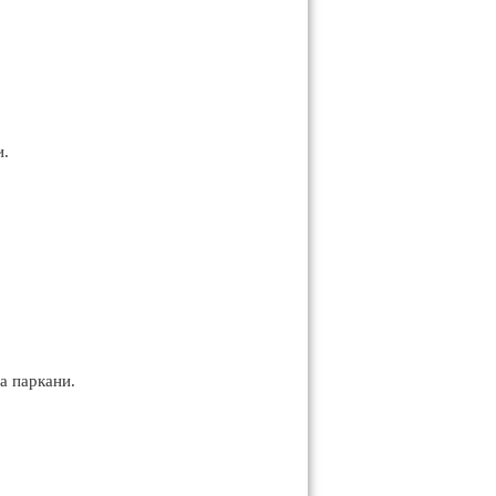
и.
на паркани.