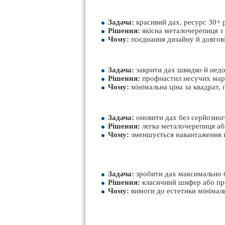
Задача:
красивий дах, ресурс 30+ р
Рішення:
якісна металочерепиця з
Чому:
поєднання дизайну й довговіч
Задача:
закрити дах швидко й недо
Рішення:
профнастил несучих маро
Чому:
мінімальна ціна за квадрат,
Задача:
оновити дах без серйозного
Рішення:
легка металочерепиця аб
Чому:
зменшується навантаження на
Задача:
зробити дах максимально 
Рішення:
класичний шифер або пр
Чому:
вимоги до естетики мінімаль