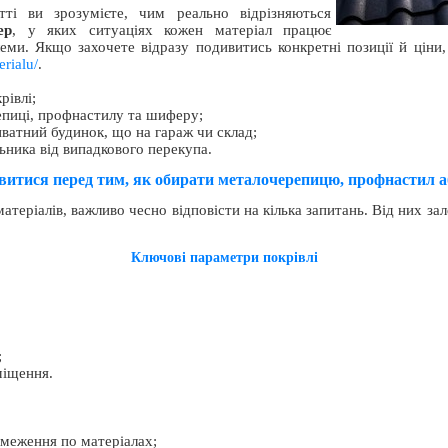
тті ви зрозумієте, чим реально відрізняються
ер
, у яких ситуаціях кожен матеріал працює
ми. Якщо захочете відразу подивитись конкретні позиції й ціни,
erialu/
.
рівлі;
епиці, профнастилу та шиферу;
иватний будинок, що на гараж чи склад;
ьника від випадкового перекупа.
витися перед тим, як обирати металочерепицю, профнастил 
теріалів, важливо чесно відповісти на кілька запитань. Від них зал
Ключові параметри покрівлі
;
міщення.
бмеження по матеріалах;