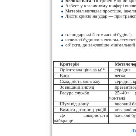
Велика вага.
Потрібен міцний крок
Азбест у класичному шифері виклик
Матеріал виглядає простіше, інкол
Листи крихкі на удар — при трансп
господарські й тимчасові будівлі;
невеликі будинки в економ-сегменті
об’єкти, де важливіше мінімальний
Критерій
Металоче
Орієнтовна ціна за м²*
середня
Вага
легка
Складність монтажу
середня, к
Зовнішній вигляд
презентаб
Ресурс служби
25–40+ р
монтажі
Шум від дощу
високий б
Вимоги до конструкцій
невеликі ч
Де використати
житлові бу
найкраще
Т