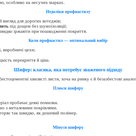
ю, особливо на несучих марках.
Недоліки профнастилу
 вигляд для дорогих котеджів;
мить
під дощем без шумоізоляції;
швидко іржавіти при пошкодженні покриття.
Коли профнастил — оптимальний вибір
і, виробничі цехи;
дкість перекриття й ціна.
Шифер: класика, яка потребує зваженого підходу
естоцементні хвилясті листи, хоча на ринку є й безазбестові аналог
Плюси шиферу
іал пробачає деякі помилки.
но з металевими покрівлями.
горяє так швидко, як дешевий полімер.
Мінуси шиферу