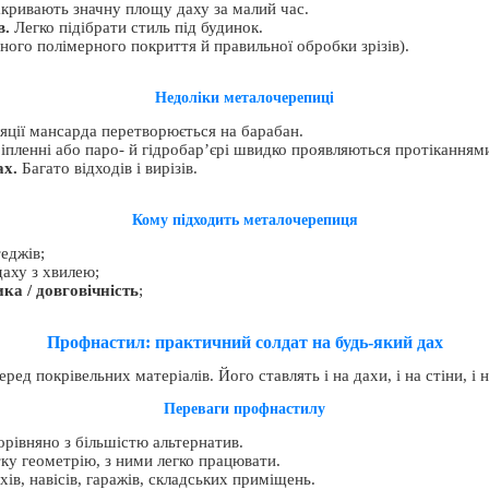
акривають значну площу даху за малий час.
в.
Легко підібрати стиль під будинок.
ного полімерного покриття й правильної обробки зрізів).
Недоліки металочерепиці
ції мансарда перетворюється на барабан.
пленні або паро- й гідробар’єрі швидко проявляються протіканням
ах.
Багато відходів і вирізів.
Кому підходить металочерепиця
еджів;
даху з хвилею;
ика / довговічність
;
Профнастил: практичний солдат на будь-який дах
д покрівельних матеріалів. Його ставлять і на дахи, і на стіни, і 
Переваги профнастилу
рівняно з більшістю альтернатив.
ку геометрію, з ними легко працювати.
ів, навісів, гаражів, складських приміщень.