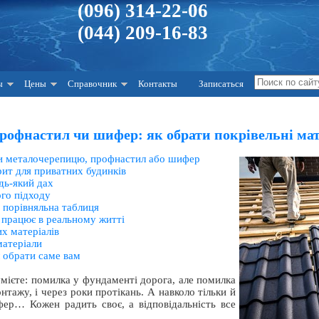
(096) 314-22-06
(044) 209-16-83
ы
Цены
Справочник
Контакты
Записаться
рофнастил чи шифер: як обрати покрівельні мат
ти металочерепицю, профнастил або шифер
ит для приватних будинків
дь-який дах
ого підходу
 порівняльна таблиця
л працює в реальному житті
х матеріалів
матеріали
л обрати саме вам
умієте: помилка у фундаменті дорога, але помилка
онтажу, і через роки протікань. А навколо тільки й
ер… Кожен радить своє, а відповідальність все