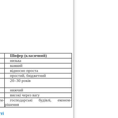
Шифер (класичний)
низька
важкий
відносно проста
простий, бюджетний
20–30 років
нижчий
високі через вагу
ом-
господарські будівлі, економ-
рішення
ті