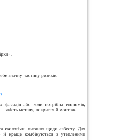
ірки».
ебе значну частину ризиків.
л?
х фасадів або коли потрібна економія,
 — якість металу, покриття й монтаж.
 екологічні питання щодо азбесту. Для
е й краще комбінуються з утепленими