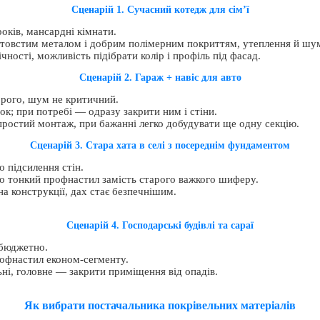
Сценарій 1. Сучасний котедж для сім’ї
оків, мансардні кімнати.
 товстим металом і добрим полімерним покриттям, утеплення й шумо
ності, можливість підібрати колір і профіль під фасад.
Сценарій 2. Гараж + навіс для авто
рого, шум не критичний.
к; при потребі — одразу закрити ним і стіни.
 простий монтаж, при бажанні легко добудувати ще одну секцію.
Сценарій 3. Стара хата в селі з посереднім фундаментом
 підсилення стін.
о тонкий профнастил замість старого важкого шиферу.
 конструкції, дах стає безпечнішим.
Сценарій 4. Господарські будівлі та сараї
бюджетно.
офнастил економ-сегменту.
ні, головне — закрити приміщення від опадів.
Як вибрати постачальника покрівельних матеріалів