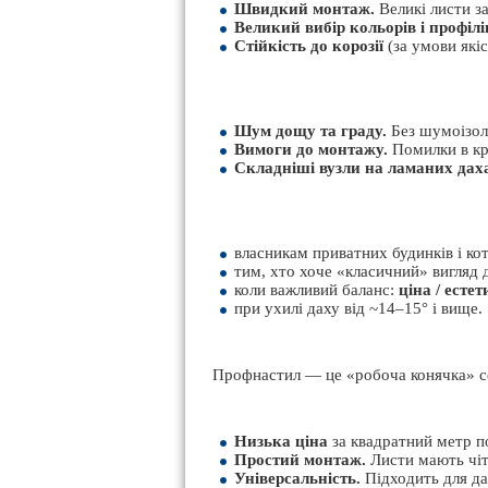
Швидкий монтаж.
Великі листи з
Великий вибір кольорів і профілі
Стійкість до корозії
(за умови якіс
Шум дощу та граду.
Без шумоізоля
Вимоги до монтажу.
Помилки в крі
Складніші вузли на ламаних дах
власникам приватних будинків і кот
тим, хто хоче «класичний» вигляд 
коли важливий баланс:
ціна / естет
при ухилі даху від ~14–15° і вище.
Профнастил — це «робоча конячка» сере
Низька ціна
за квадратний метр по
Простий монтаж.
Листи мають чіт
Універсальність.
Підходить для дах