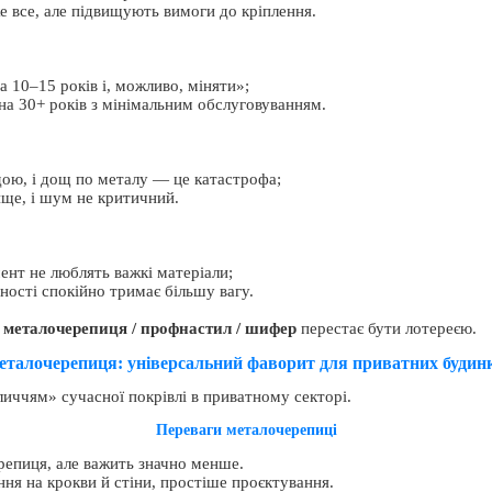
е все, але підвищують вимоги до кріплення.
 10–15 років і, можливо, міняти»;
 на 30+ років з мінімальним обслуговуванням.
рдою, і дощ по металу — це катастрофа;
ище, і шум не критичний.
ент не люблять важкі матеріали;
ності спокійно тримає більшу вагу.
р
металочерепиця / профнастил / шифер
перестає бути лотереєю.
талочерепиця: універсальний фаворит для приватних будин
иччям» сучасної покрівлі в приватному секторі.
Переваги металочерепиці
репиця, але важить значно менше.
я на крокви й стіни, простіше проєктування.