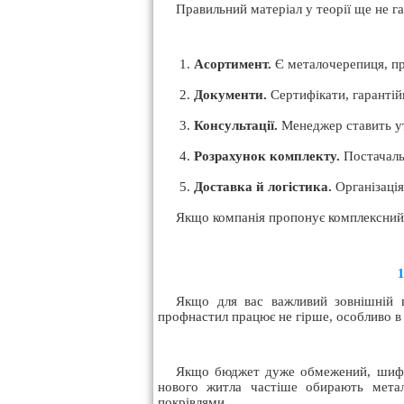
Правильний матеріал у теорії ще не га
Асортимент.
Є металочерепиця, про
Документи.
Сертифікати, гарантій
Консультації.
Менеджер ставить ут
Розрахунок комплекту.
Постачальн
Доставка й логістика.
Організація
Якщо компанія пропонує комплексний п
1
Якщо для вас важливий зовнішній в
профнастил працює не гірше, особливо в 
Якщо бюджет дуже обмежений, шифер 
нового житла частіше обирають мета
покрівлями.