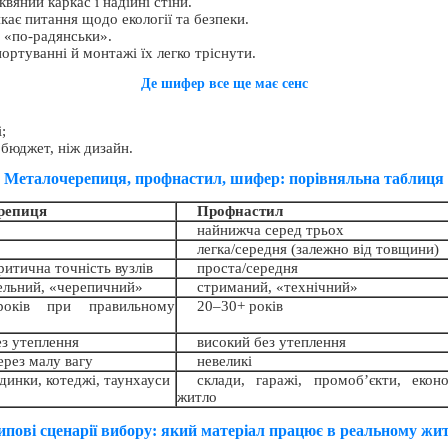
вяний каркас і надійні стіни.
ає питання щодо екології та безпеки.
и «по-радянськи».
ортуванні й монтажі їх легко тріснути.
Де шифер все ще має сенс
;
 бюджет, ніж дизайн.
Металочерепиця, профнастил, шифер: порівняльна таблиця
репиця
Профнастил
найнижча серед трьох
легка/середня (залежно від товщини)
ритична точність вузлів
проста/середня
ельний, «черепичний»
стриманий, «технічний»
оків при правильному
20–30+ років
ез утеплення
високий без утеплення
ерез малу вагу
невеликі
динки, котеджі, таунхауси
склади, гаражі, промоб’єкти, екон
житло
ипові сценарії вибору: який матеріал працює в реальному жит