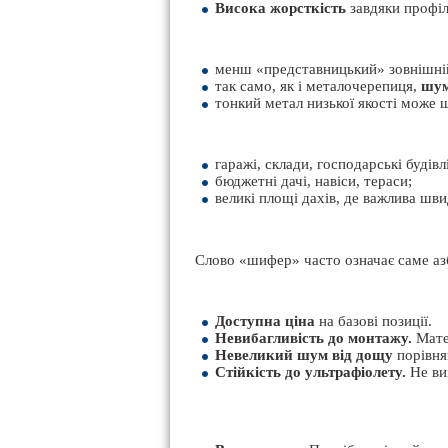
Висока жорсткість
завдяки профіл
менш «представницький» зовнішній
так само, як і металочерепиця,
шу
тонкий метал низької якості може 
гаражі, склади, господарські будівл
бюджетні дачі, навіси, тераси;
великі площі дахів, де важлива шви
Слово «шифер» часто означає саме азб
Доступна ціна
на базові позиції.
Невибагливість до монтажу.
Матер
Невеликий шум від дощу
порівня
Стійкість до ультрафіолету.
Не ви