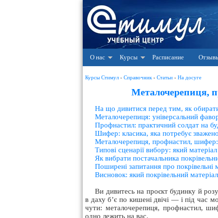
О нас
Курсы
Расписание
Отзыв
Курсы Стимул
›
Справочник
›
Статьи
›
На досуге
Металочерепиця, п
На що дивитися перед тим, як обира
Металочерепиця: універсальний фавор
Профнастил: практичний солдат на бу
Шифер: класика, яка потребує зважен
Металочерепиця, профнастил, шифер:
Типові сценарії вибору: який матеріа
Як вибрати постачальника покрівельни
Поширені запитання про покрівельні 
Висновок: який покрівельний матеріа
Ви дивитесь на проєкт будинку й роз
в даху б’є по кишені двічі — і під час м
чути: металочерепиця, профнастил, шиф
одно лежить на вас.