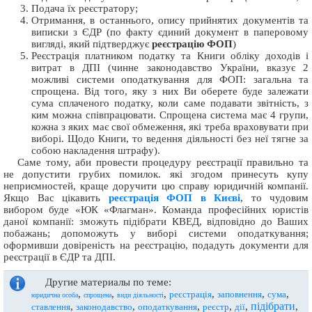
Подача їх реєстратору;
Отримання, в останнього, опису прийнятих документів та
виписки з ЄДР (по факту єдиний документ в паперовому
вигляді, який підтверджує
реєстрацію ФОП
)
Реєстрація платником податку та Книги обліку доходів і
витрат в ДПІ (чинне законодавство України, вказує 2
можливі системи оподаткування для ФОП: загальна та
спрощена. Від того, яку з них Ви оберете буде залежати
сума сплаченого податку, коли саме подавати звітність, з
ким можна співпрацювати. Спрощена система має 4 групи,
кожна з яких має свої обмеження, які треба враховувати при
виборі. Щодо Книги, то ведення діяльності без неї тягне за
собою накладення штрафу).
Саме тому, аби провести процедуру реєстрації правильно та
не допустити грубих помилок. які згодом принесуть купу
неприємностей, краще доручити цю справу юридичній компанії.
Якщо Вас цікавить
реєстрація ФОП в Києві
, то чудовим
вибором буде «ЮК «Флагман». Команда професійних юристів
даної компанії: зможуть підібрати КВЕД, відповідно до Ваших
побажань; допоможуть у виборі системи оподаткування;
оформивши довіреність на реєстрацію, подадуть документи для
реєстрації в ЄДР та ДПІ.
Другие материалы по теме:
,
,
,
,
,
,
реєстрація
заповнення
сума
юридична особа
спрощена
види діяльності
підібрати
,
,
,
,
,
,
ставлення
законодавство
оподаткування
реєстр
дії