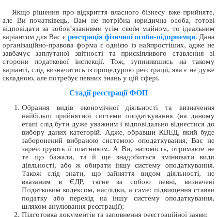
Якщо рішення про відкриття власного бізнесу вже прийняте,
але Ви початківець, Вам не потрібна юридична особа, готові
відповідати за зобов’язаннями усім своїм майном, то ідеальним
варіантом для Вас є
реєстрація фізичної особи-підприємця
. Дана
організаційно-правова форма є однією із найпростіших, адже не
завбачує заплутаної звітності та прискіпливого ставлення зі
сторони податкової інспекції. Тож, зупинившись на такому
варіанті, слід визначитись із процедурою реєстрації, яка є не дуже
складною, але потребує певних знань у цій сфері.
Стадії реєстрації ФОП
Обрання видів економічної діяльності та визначення
найбільш прийнятної системи оподаткування (на даному
етапі слід бути дуже уважним і відповідально віднестися до
вибору даних категорій. Адже, обравши КВЕД, який буде
заборонений вибраною системою оподаткування, Вас не
зареєструють її платником. А Ви, натомість, отримаєте не
те що бажали, та й ще знадобиться змінювати види
діяльності, або ж обирати іншу систему оподаткування.
Також слід знати, що зайняття видом діяльності, не
вказаним в ЄДР, тягне за собою певні, визначені
Податковим кодексом, наслідки, а саме: підвищення ставки
податку або перехід на іншу систему оподаткування,
шляхом анулювання реєстрації);
Підготовка документів та заповнення реєстраційної заяви;