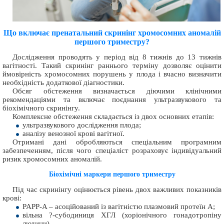
Що включає пренатальний скринінг хромосомних аномалій
першого триместру?
Дослідження проводять у період від 8 тижнів до 13 тижнів
вагітності. Такий скринінг раннього терміну дозволяє оцінити
ймовірність хромосомних порушень у плода і вчасно визначити
необхідність додаткової діагностики.
Обсяг обстеження визначається діючими клінічними
рекомендаціями та включає поєднання ультразвукового та
біохімічного скринінгу.
Комплексне обстеження складається із двох основних етапів:
ультразвукового дослідження плода;
аналізу венозної крові вагітної.
Отримані дані обробляються спеціальним програмним
забезпеченням, після чого спеціаліст розраховує індивідуальний
ризик хромосомних аномалій.
Біохімічні маркери першого триместру
Під час скринінгу оцінюється рівень двох важливих показників
крові:
PAPP-A – асоційований із вагітністю плазмовий протеїн А;
вільна ?-субодиниця ХГЛ (хоріонічного гонадотропіну
людини).