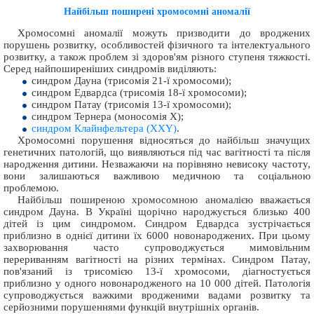
Найбільш поширені хромосомні аномалії
Хромосомні аномалії можуть призводити до вроджених
порушень розвитку, особливостей фізичного та інтелектуального
розвитку, а також проблем зі здоров'ям різного ступеня тяжкості.
Серед найпоширеніших синдромів виділяють:
синдром Дауна (трисомія 21-ї хромосоми);
синдром Едвардса (трисомія 18-ї хромосоми);
синдром Патау (трисомія 13-ї хромосоми);
синдром Тернера (моносомія X);
синдром Клайнфельтера (XXY)
.
Хромосомні порушення відносяться до найбільш значущих
генетичних патологій, що виявляються під час вагітності та після
народження дитини. Незважаючи на порівняно невисоку частоту,
вони залишаються важливою медичною та соціальною
проблемою.
Найбільш поширеною хромосомною аномалією вважається
синдром Дауна. В Україні щорічно народжується близько 400
дітей із цим синдромом. Синдром Едвардса зустрічається
приблизно в однієї дитини їх 6000 новонароджених. При цьому
захворювання часто супроводжується мимовільним
перериванням вагітності на різних термінах. Синдром Патау,
пов'язаний із трисомією 13-ї хромосоми, діагностується
приблизно у одного новонародженого на 10 000 дітей. Патологія
супроводжується важкими вродженими вадами розвитку та
серйозними порушеннями функцій внутрішніх органів.