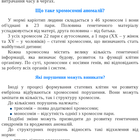
витрачання часу в чергах.
Що таке хромосомні аномалії?
У нормі каріотип людини складається з 46 хромосом і вони
об'єднані в 23 пари. Половина генетичного матеріалу
успадковується від матері, друга половина – від батька.
З усіх хромосом 22 пари є аутосомами, а 1 пара (XX – у жінок
та XY – у чоловіків) – статеві хромосоми, що визначають стать
майбутньої дитини:
Кожна хромосома містить велику кількість генетичної
інформації, яка визначає будову, розвиток та функції клітин
організму. По суті, хромосоми є носіями генів, які відповідають
за роботу всіх органів і систем.
Які порушення можуть виникати?
Іноді у процесі формування статевих клітин чи розвитку
ембріона відбуваються хромосомні порушення. Вони можуть
зачіпати як кількість, так і структуру хромосом.
До кількісних порушень належать:
трисомія – поява додаткової хромосоми;
моносомія – відсутність однієї з хромосом пари.
Подібні зміни можуть призводити до розвитку генетичних
синдромів та вроджених аномалій.
До структурних порушень відносять такі відхилення від
норми: