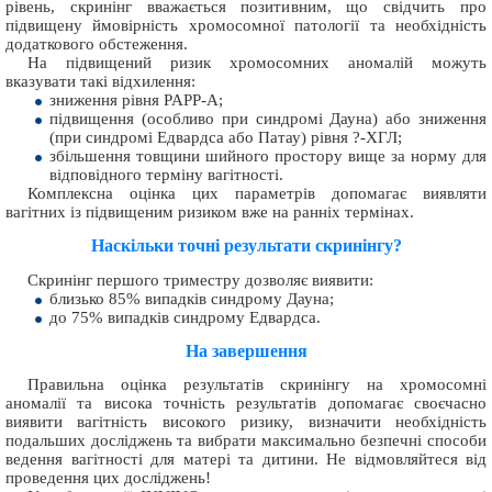
рівень, скринінг вважається позитивним, що свідчить про
підвищену ймовірність хромосомної патології та необхідність
додаткового обстеження.
На підвищений ризик хромосомних аномалій можуть
вказувати такі відхилення:
зниження рівня PAPP-A;
підвищення (особливо при синдромі Дауна) або зниження
(при синдромі Едвардса або Патау) рівня ?-ХГЛ;
збільшення товщини шийного простору вище за норму для
відповідного терміну вагітності.
Комплексна оцінка цих параметрів допомагає виявляти
вагітних із підвищеним ризиком вже на ранніх термінах.
Наскільки точні результати скринінгу?
Скринінг першого триместру дозволяє виявити:
близько 85% випадків синдрому Дауна;
до 75% випадків синдрому Едвардса.
На завершення
Правильна оцінка результатів скринінгу на хромосомні
аномалії та висока точність результатів допомагає своєчасно
виявити вагітність високого ризику, визначити необхідність
подальших досліджень та вибрати максимально безпечні способи
ведення вагітності для матері та дитини. Не відмовляйтеся від
проведення цих досліджень!