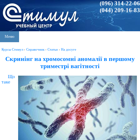
(096) 314-22-06
(044) 209-16-83
Меню
Курсы Стимул
›
Справочник
›
Статьи
›
На досуге
Скринінг на хромосомні аномалії в першому
триместрі вагітності
Що
таке