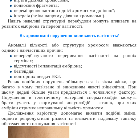
втрата ділянки хромосоми;
подвоєння фрагмента;
переміщення частини однієї хромосоми до іншої;
інверсія (зміна напряму ділянки хромосоми).
Навіть невеликі структурні перебудови можуть впливати на
розвиток ембріона та перебіг вагітності.
Як хромосомні порушення впливають вагітність?
Аномалії кількості або структури хромосом вважаються
однією з найчастіших причин:
непередбачуваного переривання вагітності на ранніх
термінах;
відсутності імплантації ембріона;
безпліддя;
повторних невдач ЕКЗ.
Ризик подібних порушень збільшується із віком жінки, що
багато в чому пов'язано зі зниженням якості яйцеклітин. При
цьому дедалі більше уваги приділяється і чоловічому фактору.
Порушення в генетичному матеріалі сперматозоїдів можуть
брати участь у формуванні анеуплоїдій – станів, при яких
ембріон отримує неправильну кількість хромосом.
Дослідження каріотипу допомагає виявити подібні зміни,
оцінити репродуктивні ризики та визначити подальшу тактику
обстеження та планування вагітності.