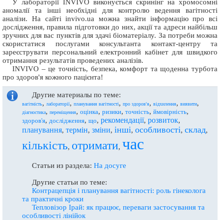
У лабораторії INVIVO виконується скринінг на хромосомні
аномалії та інші необхідні для контролю ведення вагітності
аналізи. На сайті invivo.ua можна знайти інформацію про всі
дослідження, правила підготовки до них, акції та адреси найбільш
зручних для вас пунктів для здачі біоматеріалу. За потреби можна
скористатися послугами консультанта контакт-центру та
зареєструвати персональний електронний кабінет для швидкого
отримання результатів проведених аналізів.
INVIVO – це точність, безпека, комфорт та щоденна турбота
про здоров'я кожного пацієнта!
Другие материалы по теме:
,
,
,
,
,
,
вагітність
лабораторії
планування вагітності
про здоров'я
відхилення
виявити
,
,
,
,
,
,
оцінка
ризики
точність
ймовірність
діагностика
переміщення
рекомендації
розвиток
,
,
,
,
,
здоров'я
дослідження
що
інші
особливості
склад
планування
термін
зміни
,
,
,
,
,
,
час
кількість
отримати
,
,
Статьи из раздела:
На досуге
Другие статьи по теме:
Контрацепція і планування вагітності: роль гінеколога
та практичні кроки
Тепловізор Ірай: як працює, переваги застосування та
особливості лінійок