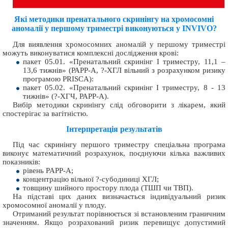
Які методики пренатального скринінгу на хромосомні
аномалії у першому триместрі виконуються у INVIVO?
Для виявлення хромосомних аномалій у першому триместрі
можуть виконуватися комплексні дослідження крові:
пакет 05.01. «Пренатальний скринінг I триместру, 11,1 –
13,6 тижнів» (РАРР-А, ?-ХГЛ вільний з розрахунком ризику
програмою PRISCA):
пакет 05.02. «Пренатальний скринінг I триместру, 8 - 13
тижнів» (?-ХГЧ, РАРР-А).
Вибір методики скринінгу слід обговорити з лікарем, який
спостерігає за вагітністю.
Інтерпретація результатів
Під час скринінгу першого триместру спеціальна програма
виконує математичний розрахунок, поєднуючи кілька важливих
показників:
рівень PAPP-A;
концентрацію вільної ?-субодиниці ХГЛ;
товщину шийного простору плода (ТШП чи ТВП).
На підставі цих даних визначається індивідуальний ризик
хромосомної аномалії у плоду.
Отриманий результат порівнюється зі встановленим граничним
значенням. Якщо розрахований ризик перевищує допустимий