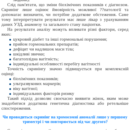
Слід пам'ятати, що зміни біохімічних показників є діагнозом.
Скринінг лише оцінює ймовірність можливої ??патології та
допомагає визначити, чи потрібне додаткове обстеження. Саме
тому інтерпретувати результати має лише лікар з урахуванням
даних УЗД, анамнезу та загального стану пацієнтки.
На результати аналізу можуть впливати різні фактори, серед
яких:
цукровий діабет та інші гормональні порушення;
прийом гормональних препаратів;
дефіцит чи надлишок маси тіла;
шкідливі звички;
багатоплідна вагітність;
індивідуальні особливості перебігу вагітності
Точність скринінгу значно підвищується при комплексній
оцінці:
біохімічних показників;
ультразвукових маркерів;
віку вагітної;
індивідуальних факторів ризику
Такий підхід дозволяє своєчасно виявити жінок, яким може
знадобитися додаткова генетична діагностика або ретельніше
спостереження.
Чи проводиться скринінг на хромосомні аномалії лише у першому
триместрі і чи повторюється під час другого?