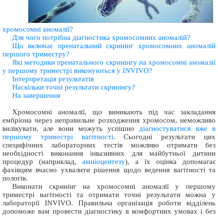
хромосомні аномалії?
Для чого потрібна діагностика хромосомних аномалій?
Що включає пренатальний скринінг хромосомних аномалій
першого триместру?
Які методики пренатального скринінгу на хромосомні аномалії
у першому триместрі виконуються у INVIVO?
Інтерпретація результатів
Наскільки точні результати скринінгу?
На завершення
Хромосомні аномалії, що виникають під час закладання
ембріона через неправильне розходження хромосом, неможливо
вилікувати, але вони можуть успішно
діагностуватися вже в
першому триместрі вагітності
. Сьогодні результати цих
специфічних лабораторних тестів можливо отримати без
необхідності виконання інвазивних для майбутньої дитини
процедур (наприклад,
амніоцентезу
), а їх оцінка допомагає
фахівцям вчасно ухвалити рішення щодо ведення вагітності та
пологів.
Виконати скринінг на хромосомні аномалії у першому
триместрі вагітності та отримати точні результати можна у
лабораторії INVIVO. Правильна організація роботи відділень
допоможе вам провести діагностику в комфортних умовах і без