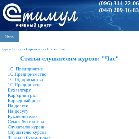
(096) 314-22-06
(044) 209-16-83
Меню
Курсы Стимул
›
Справочник
›
Статьи
›
час
Статьи слушателям курсов: "Час"
1С: Предприятие
1С:Предприємство
1С:Підприємство
1С:Предприятие
Бухгалтеру
Кар’єрний ріст
Карьерный рост
На досуге
На досугу
Руководителю
Семья бухгалтера
Слухателю курсів
Слушателю курсов
Факты о бухгалтерах