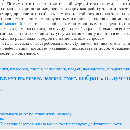
к. Помимо этого ее отличительной чертой стал форум, на кот
 о многих организациях, предлагающих как работу так и множес
е предприятие или выбрать самого достойного исполнителя каки
ководствуются опытом, полученным в процессе пользования множ
 объявлений
является своеобразным помощником в ведении личн
ажи современных товаров и услуг по всей стране. Больше всего и
осле подачи объявления о их услугах мгновенно узнают тысячи лю
юдей из различных городов по их поисковым запросам.
 стали довольно востребованными. Лучшими из них стоит счи
ти информации, которую указывают пользователи досок объявлен
делки с мошенником.
,
,
,
,
,
,
номия
платформа
товары
пользователь
продаж
пользователи
сегодняшний 
выбрать
получит
луг
купить
бизнес
человек
стоит
,
,
,
,
,
,
ю
ватывать курс по товарному бизнесу
ве
: откуда берутся и почему не соответствуют действительности