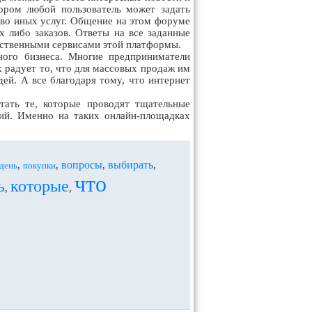
ором любой пользователь может задать
тво иных услуг. Общение на этом форуме
х либо заказов. Ответы на все заданные
ественными сервисами этой платформы.
ого бизнеса. Многие предприниматели
х радует то, что для массовых продаж им
дей. А все благодаря тому, что интернет
тать те, которые проводят тщательные
ий. Именно на таких онлайн-площадках
вопросы
выбирать
,
,
,
,
день
покупки
что
ь
которые
,
,