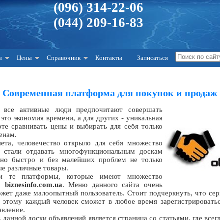
(096) 314-22-06
(044) 209-16-83
ы
Цены
Справочник
Контакты
Записаться
Современная платформа для покупок и продаж
 все активные люди предпочитают совершать
 это экономия времени, а для других - уникальная
те сравнивать цены и выбирать для себя только
енам.
нета, человечество открыло для себя множество
 стали отдавать многофункциональным доскам
но быстро и без малейших проблем не только
ые различные товары.
ли те платформы, которые имеют множество
но
biznesinfo.com.ua
. Меню данного сайта очень
ожет даже малоопытный пользователь. Стоит подчеркнуть, что сер
я этому каждый человек сможет в любое время зарегистрировать
явление.
данной доски объявлений является страница со статьями, где все