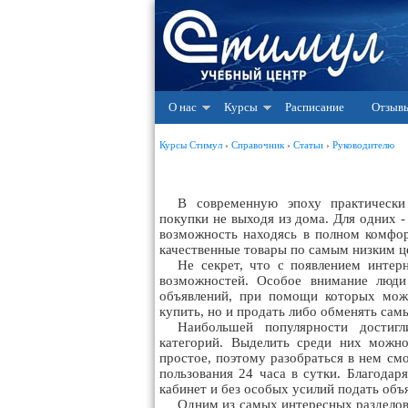
О нас
Курсы
Расписание
Отзыв
Курсы Стимул
›
Справочник
›
Статьи
›
Руководителю
В современную эпоху практически
покупки не выходя из дома. Для одних -
возможность находясь в полном комфор
качественные товары по самым низким ц
Не секрет, что с появлением интер
возможностей. Особое внимание люди
объявлений, при помощи которых мож
купить, но и продать либо обменять сам
Наибольшей популярности достиг
категорий. Выделить среди них мож
простое, поэтому разобраться в нем см
пользования 24 часа в сутки. Благодар
кабинет и без особых усилий подать объ
Одним из самых интересных разделов 