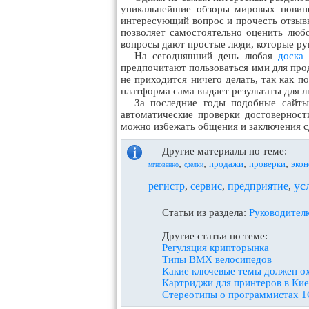
уникальнейшие обзоры мировых новино
интересующий вопрос и прочесть отзывы
позволяет самостоятельно оценить любо
вопросы дают простые люди, которые ру
На сегодняшний день любая
доска
предпочитают пользоваться ими для прод
не приходится ничего делать, так как п
платформа сама выдает результаты для л
За последние годы подобные сайты
автоматические проверки достовернос
можно избежать общения и заключения с
Другие материалы по теме:
,
,
,
,
продажи
проверки
эко
мгновенно
сделки
ус
регистр
сервис
предприятие
,
,
,
Статьи из раздела:
Руководител
Другие статьи по теме:
Регуляция крипторынка
Типы BMX велосипедов
Какие ключевые темы должен ох
Картриджи для принтеров в Кие
Стереотипы о программистах 1С