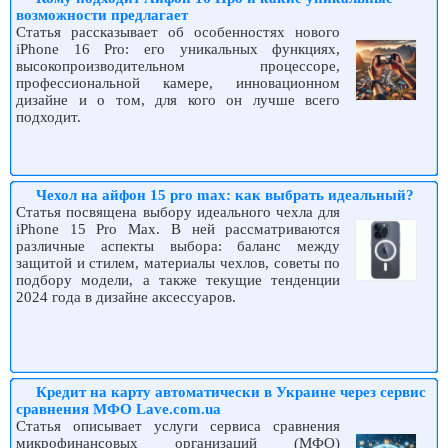
возможности предлагает
Статья рассказывает об особенностях нового
iPhone 16 Pro: его уникальных функциях,
высокопроизводительном процессоре,
профессиональной камере, инновационном
дизайне и о том, для кого он лучше всего
подходит.
Чехол на айфон 15 pro max: как выбрать идеальный?
Статья посвящена выбору идеального чехла для
iPhone 15 Pro Max. В ней рассматриваются
различные аспекты выбора: баланс между
защитой и стилем, материалы чехлов, советы по
подбору модели, а также текущие тенденции
2024 года в дизайне аксессуаров.
Кредит на карту автоматически в Украине через сервис
сравнения МФО Lave.com.ua
Статья описывает услуги сервиса сравнения
микрофинансовых организаций (МФО)