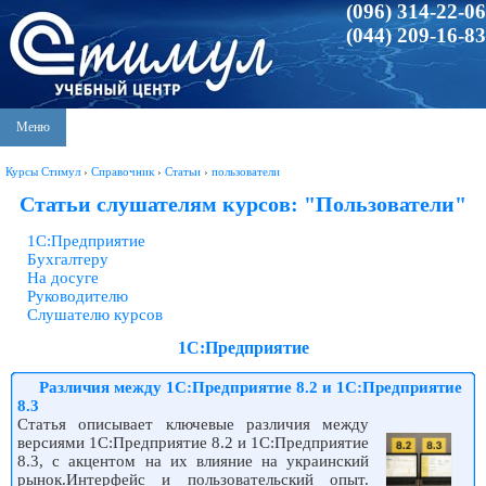
(096) 314-22-06
(044) 209-16-83
Меню
Курсы Стимул
›
Справочник
›
Статьи
›
пользователи
Статьи слушателям курсов: "Пользователи"
1С:Предприятие
Бухгалтеру
На досуге
Руководителю
Слушателю курсов
1С:Предприятие
Различия между 1С:Предприятие 8.2 и 1С:Предприятие
8.3
Статья описывает ключевые различия между
версиями 1С:Предприятие 8.2 и 1С:Предприятие
8.3, с акцентом на их влияние на украинский
рынок.Интерфейс и пользовательский опыт.