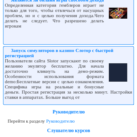
Являются ли онлайн игры способом дохода
Определенная категория гемблеров играет не
только для того, чтобы отвлечься от насущных
проблем, но и с целью получения дохода.Чего
делать не следует. Что разрешено делать
игрокам
Запуск симуляторов в казино Слотор с быстрой
регистрацией
Пользователи сайта Slotor запускают по своему
желанию эмулятор бесплатно. Для начала
достаточно кликнуть на демо-режим.
Особенности использования формата
demo:Бесплатные версии с целью ознакомления.
Специфика игры на реальные и бонусные
деньги. Простая регистрация за несколько минут. Настройки
ставки в аппаратах. Больше выгод от
Руководителю
Перейти к разделу
Руководителю
Слушателю курсов