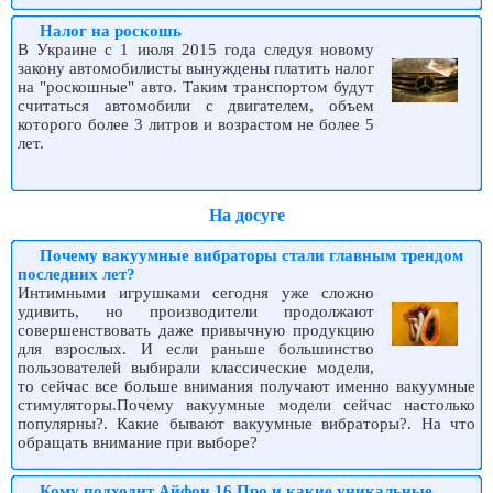
Налог на роскошь
В Украине с 1 июля 2015 года следуя новому
закону автомобилисты вынуждены платить налог
на "роскошные" авто. Таким транспортом будут
считаться автомобили с двигателем, объем
которого более 3 литров и возрастом не более 5
лет.
На досуге
Почему вакуумные вибраторы стали главным трендом
последних лет?
Интимными игрушками сегодня уже сложно
удивить, но производители продолжают
совершенствовать даже привычную продукцию
для взрослых. И если раньше большинство
пользователей выбирали классические модели,
то сейчас все больше внимания получают именно вакуумные
стимуляторы.Почему вакуумные модели сейчас настолько
популярны?. Какие бывают вакуумные вибраторы?. На что
обращать внимание при выборе?
Кому подходит Айфон 16 Про и какие уникальные