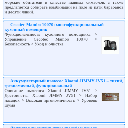
морские обитатели в качестве главных символов, а также
предлагается собирать комбинации на поле из пяти барабанов
и десяти линий.
Cecotec Mambo 10070: многофункциональный
кухонный помощник
Функциональность кухонного помощника >
Управление Cecotec Mambo 10070 >
Безопасность > Уход и очистка
Аккумуляторный пылесос Xiaomi JIMMY JV51 – тихий,
эргономичный, функциональный
Описание пылесоса Xiaomi JIMMY JV51 >
Достоинства Xiaomi JIMMY JV51 > Набор
насадок > Высокая эргономичность > Уровень
шума