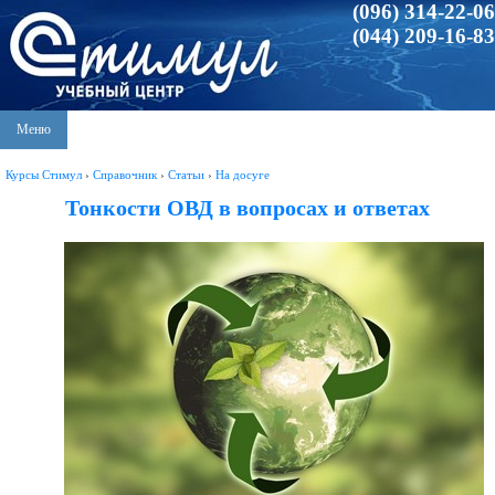
(096) 314-22-06
(044) 209-16-83
Меню
Курсы Стимул
›
Справочник
›
Статьи
›
На досуге
Тонкости ОВД в вопросах и ответах