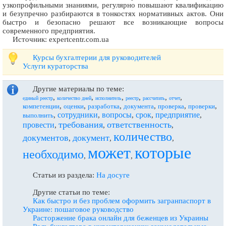
узкопрофильными знаниями, регулярно повышают квалификацию
и безупречно разбираются в тонкостях нормативных актов. Они
быстро и безопасно решают все возникающие вопросы
современного предприятия.
Источник: expertcentr.com.ua
Курсы бухгалтерии для руководителей
Услуги кураторства
Другие материалы по теме:
,
,
,
,
,
,
единый реестр
количество дней
исполнитель
реестр
рассчитать
отчет
,
,
,
,
,
,
компетенции
оценки
разработка
документа
проверка
проверки
сотрудники
вопросы
срок
предприятие
,
,
,
,
,
выполнить
требования
ответственность
провести
,
,
,
количество
документов
документ
,
,
,
может
которые
необходимо
,
,
Статьи из раздела:
На досуге
Другие статьи по теме:
Как быстро и без проблем оформить загранпаспорт в
Украине: пошаговое руководство
Расторжение брака онлайн для беженцев из Украины