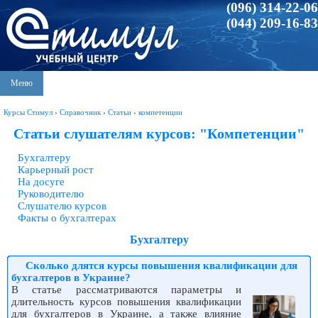
(096) 314-22-06
(044) 209-16-83
Меню
Курсы Стимул
›
Справочник
›
Статьи
›
компетенции
Статьи слушателям курсов: "Компетенции"
Бухгалтеру
Карьерный рост
На досуге
Руководителю
Слушателю курсов
Факты о бухгалтерах
Бухгалтеру
Сколько длятся курсы повышения квалификации для
бухгалтеров в Украине?
В статье рассматриваются параметры и
длительность курсов повышения квалификации
для бухгалтеров в Украине, а также влияние