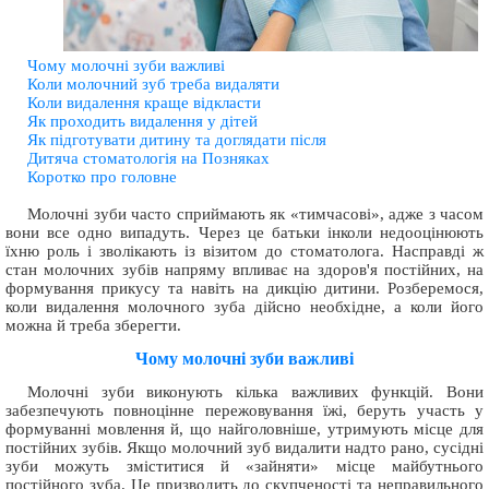
Чому молочні зуби важливі
Коли молочний зуб треба видаляти
Коли видалення краще відкласти
Як проходить видалення у дітей
Як підготувати дитину та доглядати після
Дитяча стоматологія на Позняках
Коротко про головне
Молочні зуби часто сприймають як «тимчасові», адже з часом
вони все одно випадуть. Через це батьки інколи недооцінюють
їхню роль і зволікають із візитом до стоматолога. Насправді ж
стан молочних зубів напряму впливає на здоров'я постійних, на
формування прикусу та навіть на дикцію дитини. Розберемося,
коли видалення молочного зуба дійсно необхідне, а коли його
можна й треба зберегти.
Чому молочні зуби важливі
Молочні зуби виконують кілька важливих функцій. Вони
забезпечують повноцінне пережовування їжі, беруть участь у
формуванні мовлення й, що найголовніше, утримують місце для
постійних зубів. Якщо молочний зуб видалити надто рано, сусідні
зуби можуть зміститися й «зайняти» місце майбутнього
постійного зуба. Це призводить до скупченості та неправильного