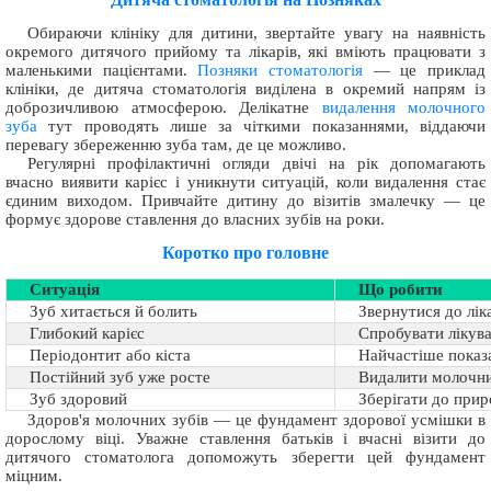
Обираючи клініку для дитини, звертайте увагу на наявність
окремого дитячого прийому та лікарів, які вміють працювати з
маленькими пацієнтами.
Позняки стоматологія
— це приклад
клініки, де дитяча стоматологія виділена в окремий напрям із
доброзичливою атмосферою. Делікатне
видалення молочного
зуба
тут проводять лише за чіткими показаннями, віддаючи
перевагу збереженню зуба там, де це можливо.
Регулярні профілактичні огляди двічі на рік допомагають
вчасно виявити карієс і уникнути ситуацій, коли видалення стає
єдиним виходом. Привчайте дитину до візитів змалечку — це
формує здорове ставлення до власних зубів на роки.
Коротко про головне
Ситуація
Що робити
Зуб хитається й болить
Звернутися до лік
Глибокий карієс
Спробувати лікув
Періодонтит або кіста
Найчастіше показ
Постійний зуб уже росте
Видалити молочни
Зуб здоровий
Зберігати до прир
Здоров'я молочних зубів — це фундамент здорової усмішки в
дорослому віці. Уважне ставлення батьків і вчасні візити до
дитячого стоматолога допоможуть зберегти цей фундамент
міцним.