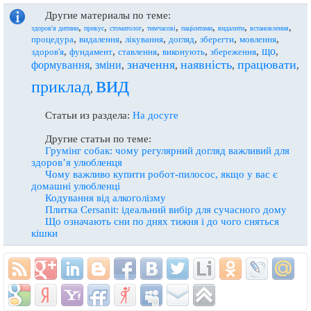
Другие материалы по теме:
,
,
,
,
,
,
,
здоров'я дитини
прикус
стоматолог
тимчасові
пацієнтами
видалити
встановлення
,
,
,
,
,
,
процедура
видалення
лікування
догляд
зберегти
мовлення
що
,
,
,
,
,
,
здоров'я
фундамент
ставлення
виконують
збереження
значення
наявність
працювати
формування
зміни
,
,
,
,
,
вид
приклад
,
Статьи из раздела:
На досуге
Другие статьи по теме:
Грумінг собак: чому регулярний догляд важливий для
здоров’я улюбленця
Чому важливо купити робот-пилосос, якщо у вас є
домашні улюбленці
Кодування від алкоголізму
Плитка Cersanit: ідеальний вибір для сучасного дому
Що означають сни по днях тижня і до чого сняться
кішки