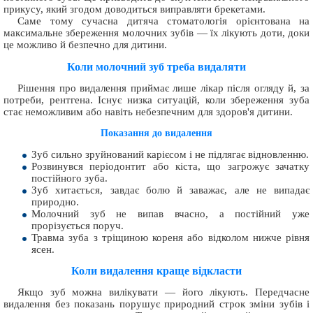
прикусу, який згодом доводиться виправляти брекетами.
Саме тому сучасна дитяча стоматологія орієнтована на
максимальне збереження молочних зубів — їх лікують доти, доки
це можливо й безпечно для дитини.
Коли молочний зуб треба видаляти
Рішення про видалення приймає лише лікар після огляду й, за
потреби, рентгена. Існує низка ситуацій, коли збереження зуба
стає неможливим або навіть небезпечним для здоров'я дитини.
Показання до видалення
Зуб сильно зруйнований карієсом і не підлягає відновленню.
Розвинувся періодонтит або кіста, що загрожує зачатку
постійного зуба.
Зуб хитається, завдає болю й заважає, але не випадає
природно.
Молочний зуб не випав вчасно, а постійний уже
прорізується поруч.
Травма зуба з тріщиною кореня або відколом нижче рівня
ясен.
Коли видалення краще відкласти
Якщо зуб можна вилікувати — його лікують. Передчасне
видалення без показань порушує природний строк зміни зубів і