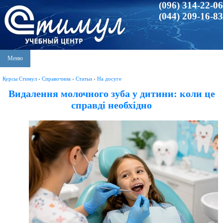
(096) 314-22-06
(044) 209-16-83
Меню
Курсы Стимул
›
Справочник
›
Статьи
›
На досуге
Видалення молочного зуба у дитини: коли це
справді необхідно