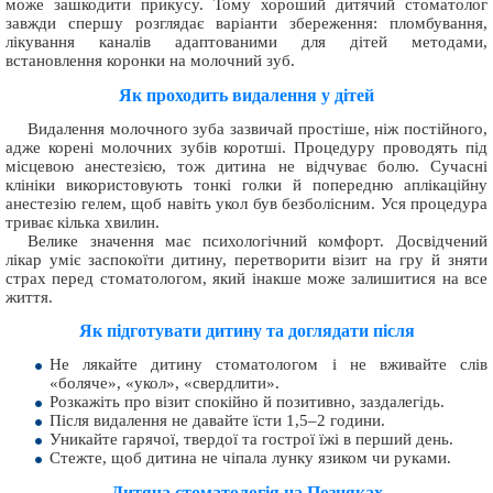
може зашкодити прикусу. Тому хороший дитячий стоматолог
завжди спершу розглядає варіанти збереження: пломбування,
лікування каналів адаптованими для дітей методами,
встановлення коронки на молочний зуб.
Як проходить видалення у дітей
Видалення молочного зуба зазвичай простіше, ніж постійного,
адже корені молочних зубів коротші. Процедуру проводять під
місцевою анестезією, тож дитина не відчуває болю. Сучасні
клініки використовують тонкі голки й попередню аплікаційну
анестезію гелем, щоб навіть укол був безболісним. Уся процедура
триває кілька хвилин.
Велике значення має психологічний комфорт. Досвідчений
лікар уміє заспокоїти дитину, перетворити візит на гру й зняти
страх перед стоматологом, який інакше може залишитися на все
життя.
Як підготувати дитину та доглядати після
Не лякайте дитину стоматологом і не вживайте слів
«боляче», «укол», «свердлити».
Розкажіть про візит спокійно й позитивно, заздалегідь.
Після видалення не давайте їсти 1,5–2 години.
Уникайте гарячої, твердої та гострої їжі в перший день.
Стежте, щоб дитина не чіпала лунку язиком чи руками.
Дитяча стоматологія на Позняках