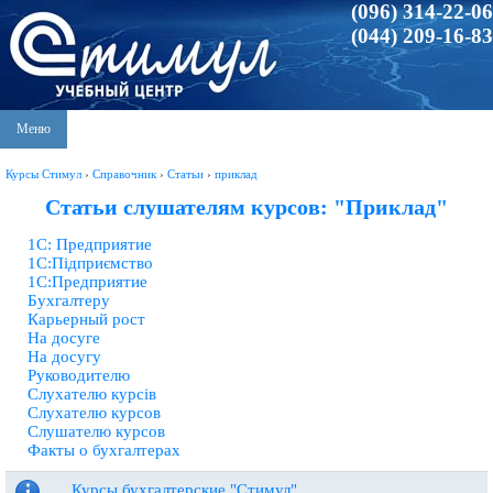
(096) 314-22-06
(044) 209-16-83
Меню
Курсы Стимул
›
Справочник
›
Статьи
›
приклад
Статьи слушателям курсов: "Приклад"
1С: Предприятие
1С:Підприємство
1С:Предприятие
Бухгалтеру
Карьерный рост
На досуге
На досугу
Руководителю
Слухателю курсів
Слухателю курсов
Слушателю курсов
Факты о бухгалтерах
Курсы бухгалтерские "Стимул"