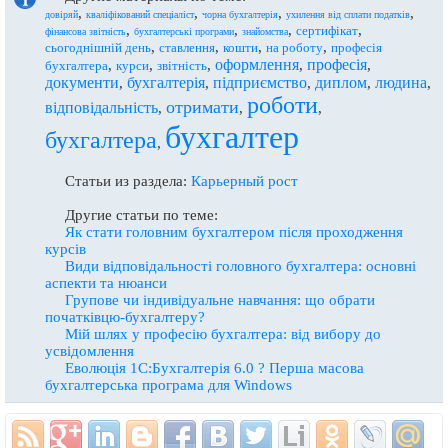
,
,
,
,
довіряй
кваліфікований спеціаліст
чорна бухгалтерія
ухилення від сплати податків
,
,
,
,
сертифікат
фінансова звітність
бухгалтерські програми
знайомства
,
,
,
,
сьогоднішній день
ставлення
кошти
на роботу
професія
оформлення
професія
,
,
,
,
,
бухгалтера
курси
звітність
документи
бухгалтерія
підприємство
диплом
людина
,
,
,
,
,
роботи
отримати
відповідальність
,
,
,
бухгалтер
бухгалтера
,
Статьи из раздела:
Карьерный рост
Другие статьи по теме:
Як стати головним бухгалтером після проходження
курсів
Види відповідальності головного бухгалтера: основні
аспекти та нюанси
Групове чи індивідуальне навчання: що обрати
початківцю-бухгалтеру?
Мій шлях у професію бухгалтера: від вибору до
усвідомлення
Еволюція 1С:Бухгалтерія 6.0 ? Перша масова
бухгалтерська програма для Windows