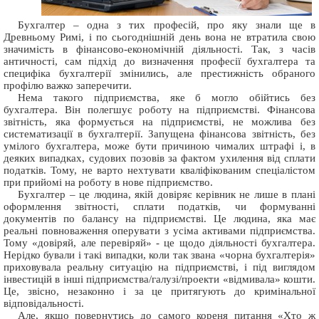
Бухгалтер – одна з тих професій, про яку знали ще в
Древньому Римі, і по сьогоднішній день вона не втратила свою
значимість в фінансово-економічній діяльності. Так, з часів
античності, сам підхід до визначення професії бухгалтера та
специфіка бухгалтерії змінились, але престижність обраного
профілю важко заперечити.
Нема такого підприємства, яке б могло обійтись без
бухгалтера. Він полегшує роботу на підприємстві. Фінансова
звітність, яка формується на підприємстві, не можлива без
систематизації в бухгалтерії. Запущена фінансова звітність, без
умілого бухгалтера, може бути причиною чималих штрафі і, в
деяких випадках, судових позовів за фактом ухилення від сплати
податків. Тому, не варто нехтувати кваліфікованим спеціалістом
при прийомі на роботу в нове підприємство.
Бухгалтер – це людина, якій довіряє керівник не лише в плані
оформлення звітності, сплати податків, чи формуванні
документів по балансу на підприємстві. Це людина, яка має
реальні повноваження оперувати з усіма активами підприємства.
Тому «довіряй, але перевіряй» - це щодо діяльності бухгалтера.
Нерідко бували і такі випадки, коли так звана «чорна бухгалтерія»
приховувала реальну ситуацію на підприємстві, і під виглядом
інвестицій в інші підприємства/галузі/проекти «відмивала» кошти.
Це, звісно, незаконно і за це притягують до кримінальної
відповідальності.
Але, якщо повернутись до самого кореня питання «Хто ж