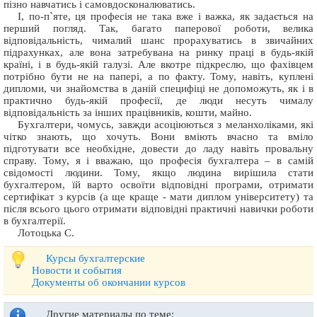
пізно навчатись і самовдосконалюватись.
І, по-п`яте, ця професія не така вже і важка, як задається на
перший погляд. Так, багато паперової роботи, велика
відповідальність, чималий шанс прорахуватись в звичайних
підрахунках, але вона затребувана на ринку праці в будь-якій
країні, і в будь-якій галузі. Але вкотре підкреслю, що фахівцем
потрібно бути не на папері, а по факту. Тому, навіть, куплені
дипломи, чи знайомства в даній специфіці не допоможуть, як і в
практично будь-якій професії, де люди несуть чималу
відповідальність за інших працівників, кошти, майно.
Бухгалтери, чомусь, завжди асоціюються з меланхоліками, які
чітко знають, що хочуть. Вони вміють вчасно та вміло
підготувати все необхідне, довести до ладу навіть провальну
справу. Тому, я і вважаю, що професія бухгалтера – в самій
свідомості людини. Тому, якщо людина вирішила стати
бухгалтером, їй варто освоїти відповідні програми, отримати
сертифікат з курсів (а ще краще - мати диплом університету) та
після всього цього отримати відповідні практичні навички роботи
в бухгалтерії.
Лотоцька С.
Курсы бухгалтерские
Новости и события
Документы об окончании курсов
Другие материалы по теме: