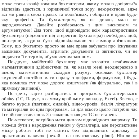
може стати кваліфікованим бухгалтером, якому можна довіряти?»
відповідь здасться, з юридичної точки зору, некоректною, адже
всі ми рівні в своїх правах та обов’язках, і обирати в праві будь-
яку професію. Та бухгалтером, як не дивно, мало не
народжуються. Давайте розберемось з цим висновком та
аргументуємо! Для того, щоб відповідати всім характеристикам
бухгалтера (підходити під стереотип бухгалтера) необхідно, щоб,
по-перше, людина була відповідальною та самоорганізованою.
Тому, що бухгалтер просто не має права забувати про існування
важливих документів, втрачати документи із звітністю, чи не
подавати її в термін, обумовленим законом.
По-друге, майбутній бухгалтер має володіти неабиякими
математичними здібностями та, як казали мені неодноразово в
школі, математичним складом розуму, оскільки бухгалтер
змушений постійно мати справу з цифрами, формулами, і будь-
яка помилка тут може дорого коштувати (як фігурально, так і в
прямому значенні).
По-третє, варто розбиратись в програмах бухгалтерського
обліку (1С, Парус, в самому крайньому випадку, Excel). Звісно, є
багато курсів (платних, онлайн), відео-уроків, безліч літератури
та матеріалів по цим програмам. Та для всього цього потрібні час
і серйозне ставлення. За тиждень знавцем 1С не станеш.
По-четверте, потрібно мати диплом відповідного напрямку. Ти
можеш бути з народження генієм у бухгалтерії, але перспективне
місце роботи тобі не світить без відповідного диплому та
практичних навичок (нехай і на початковому рівні). Ніколи не