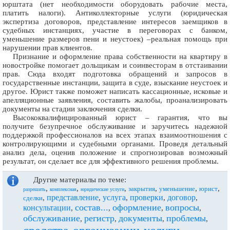
юрштата (нет необходимости оборудовать рабочие места,
платить налоги). Антиколлекторные услуги (юридическая
экспертиза договоров, представление интересов заемщиков в
судебных инстанциях, участие в переговорах с банком,
уменьшение размеров пени и неустоек) –реальная помощь при
нарушении прав клиентов.
Признание и оформление права собственности на квартиру в
новостройке помогает дольщикам и соинвесторам в отстаивании
прав. Сюда входят подготовка обращений и запросов в
государственные инстанции, защита в суде, взыскание неустоек и
другое. Юрист также поможет написать кассационные, исковые и
апелляционные заявления, составить жалобы, проанализировать
документы на стадии заключения сделки.
Высококвалифицированный юрист – гарантия, что вы
получите безупречное обслуживание и заручитесь надежной
поддержкой профессионалов на всех этапах взаимоотношения с
контролирующими и судебными органами. Проведя детальный
анализ дела, оценив положение и спрогнозировав возможный
результат, он сделает все для эффективного решения проблемы.
Другие материалы по теме:
,
,
,
,
,
,
закрытия
уменьшение
юрист
разрешить
комплексная
юридические услуги
представление
услуга
проверки
договор
,
,
,
,
,
сделки
состав...
оформление
вопросы
консультации
,
,
,
,
обслуживание
регистр
документы
проблемы
,
,
,
,