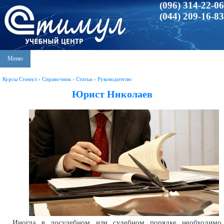
(096) 314-22-06
(044) 209-16-83
Меню
Курсы Стимул
›
Справочник
›
Статьи
›
Руководителю
Юрист Николаев
Иногда в досудебном или судебном порядке необходимо