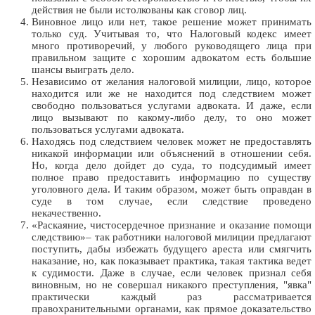
действия не были истолкованы как сговор лиц.
Виновное лицо или нет, такое решение может принимать
только суд. Учитывая то, что Налоговый кодекс имеет
много противоречий, у любого руководящего лица при
правильном защите с хорошим адвокатом есть большие
шансы выиграть дело.
Независимо от желания налоговой милиции, лицо, которое
находится или же не находится под следствием может
свободно пользоваться услугами адвоката. И даже, если
лицо вызывают по какому-либо делу, то оно может
пользоваться услугами адвоката.
Находясь под следствием человек может не предоставлять
никакой информации или объяснений в отношении себя.
Но, когда дело дойдет до суда, то подсудимый имеет
полное право предоставить информацию по существу
уголовного дела. И таким образом, может быть оправдан в
суде в том случае, если следствие проведено
некачественно.
«Раскаяние, чистосердечное признание и оказание помощи
следствию»– так работники налоговой милиции предлагают
поступить, дабы избежать будущего ареста или смягчить
наказание, но, как показывает практика, такая тактика ведет
к судимости. Даже в случае, если человек признал себя
виновным, но не совершал никакого преступления, "явка"
практически каждый раз рассматривается
правохранительными органами, как прямое доказательство