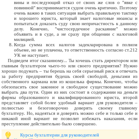
вины и последующий отказ от своих же слов о "явке с
повинной" воспринимается судом очень критично. Поэтому
очень важно в таких ситуация выбрать правильную тактику
и хорошего юриста, который знает налоговые нюансы и
попытаться доказать суду свою непричастность к данному
делу. Конечно, "чистосердечное раскаяние" можно
объявить и в суде, а не сразу при общении с налоговой
милицией.
Когда сумма всех налогов задекларирована в полном
объеме, но не уплачена, то ответственность согласно ст.212
УК не наступает.
Подведем итог сказанному... Ты хочешь стать директором или
главным бухгалтером чьего-то или своего предприятия? Нужно
хорошо подумать – ты берешь на себя серьезный риск и отвечать
за работу предприятия будешь своей свободой, деньгами из
собственного кармана или из кошелька фирмы. Конечно, чтобы
обезопасить свое законное и свободное существование можно
выбрать два пути. Один из них состоит в содержании на деньги
фирмы образованного и квалифицированного юриста, второй
представляет собой более удобный вариант для руководителя –
полностью и безоговорочно доверять своему главному
бухгалтеру. Но, надеяться и доверять можно себе и только себе и
никакой иной вариант не позволит избежать наказания, если
преступление действительно было совершено.
Курсы бухгалтерии для руководителей