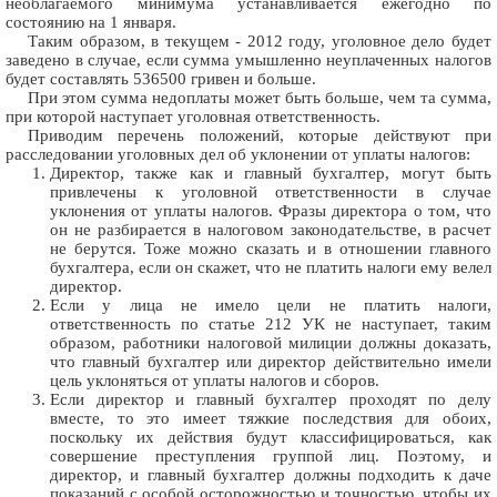
необлагаемого минимума устанавливается ежегодно по
состоянию на 1 января.
Таким образом, в текущем - 2012 году, уголовное дело будет
заведено в случае, если сумма умышленно неуплаченных налогов
будет составлять 536500 гривен и больше.
При этом сумма недоплаты может быть больше, чем та сумма,
при которой наступает уголовная ответственность.
Приводим перечень положений, которые действуют при
расследовании уголовных дел об уклонении от уплаты налогов:
Директор, также как и главный бухгалтер, могут быть
привлечены к уголовной ответственности в случае
уклонения от уплаты налогов. Фразы директора о том, что
он не разбирается в налоговом законодательстве, в расчет
не берутся. Тоже можно сказать и в отношении главного
бухгалтера, если он скажет, что не платить налоги ему велел
директор.
Если у лица не имело цели не платить налоги,
ответственность по статье 212 УК не наступает, таким
образом, работники налоговой милиции должны доказать,
что главный бухгалтер или директор действительно имели
цель уклоняться от уплаты налогов и сборов.
Если директор и главный бухгалтер проходят по делу
вместе, то это имеет тяжкие последствия для обоих,
поскольку их действия будут классифицироваться, как
совершение преступления группой лиц. Поэтому, и
директор, и главный бухгалтер должны подходить к даче
показаний с особой осторожностью и точностью, чтобы их