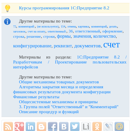
Курсы программирования 1С:Предприятие 8.2
Другие материалы по теме:
,
,
,
,
,
,
,
,
72
комментарий:
(не используется)
154
отмена
картинка
комментарий
делать
,
,
,
,
,
,
36
ответственный
оформление
заголовок
счет на оплату
ответственный:
формы
значения
количество
,
,
,
,
,
,
строка
решение
строки
счет
документов
конфигурирование
реквизит
,
,
,
Материалы из раздела:
1С:Предприятие 8.2 /
Разработчикам / Проектирование пользовательских
интерфейсов
Другие материалы по теме:
Общие механизмы товарных документов
Алгоритмы закрытия месяца и определения
финансовых результатов документа конфигурации
Финансовые результаты
Общесистемные механизмы и принципы
3. Группа полей "Ответственный" и "Комментарий"
Описание процедур и функций