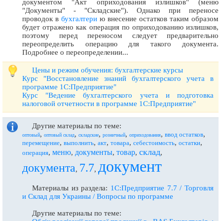
документом "Акт оприходования излишков" (меню
"Документы" - "Складские"). Однако при переносе
проводок в
бухгалтери
ю внесение остатков таким образом
будет отражено как операция по оприходованию излишков,
поэтому перед переносом следует предварительно
переопределить операцию для такого документа.
Подробнее о переопределении...
Цены и режим обучения: бухгалтерские курсы
Курс "Восстановление знаний бухгалтерского учета в
программе 1С:Предприятие"
Курс "Ведение бухгалтерского учета и подготовка
налоговой отчетности в программе 1С:Предприятие"
Другие материалы по теме:
,
,
,
,
,
,
ввод остатков
оптовый
оптовый склад
складские
розничный
оприходования
,
,
,
,
,
,
перемещение
выполнить
акт
товара
себестоимость
остатки
склад
меню
документы
товар
,
,
,
,
,
операция
документ
документа
7.7
,
,
Материалы из раздела:
1С:Предприятие 7.7 / Торговля
и Склад для Украины / Вопросы по программе
Другие материалы по теме: