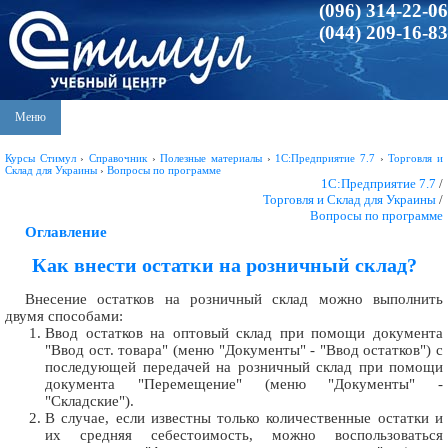
(096) 314-22-06
(044) 209-16-83
Меню
Курсы Стимул
›
Справочник
›
Полезные материалы
›
1С:Предприятие 7.7
›
Торговля и
Склад для Украины
›
Вопросы по программе
1С:Предприятие 7.7
/
Торговля и Склад для Украины
/
Вопросы по программе
Оглавление
Как внести остатки на розничный склад?
Внесение остатков на розничный склад можно выполнить
двумя способами:
Ввод остатков на оптовый склад при помощи документа
"Ввод ост. товара" (меню "Документы" - "Ввод остатков") с
последующей передачей на розничный склад при помощи
документа "Перемещение" (меню "Документы" -
"Складские").
В случае, если известны только количественные остатки и
их средняя себестоимость, можно воспользоваться