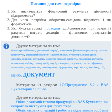
Питання для самоперевірки
Як визначається фінансовий результат діяльності
підприємства?
Для чого потрібна оборотно-сальдова відомість і як
формується?
Які бухгалтерські
проводки
здійснюються при закритті
рахунків витрат, доходів і фінансових результатів
діяльності?
Другие материалы по теме:
,
,
,
бухгалтерський баланс
регламентні операції
визначення фінансового результату
податок
,
,
,
,
на прибуток
фінансовий результат
закриття місяця
бухгалтерські проведення
,
,
,
,
закриття
фінансові результати
оборотно-сальдова відомість
проведення документа
,
,
,
,
,
,
,
автоматизація обліку
книга
прибуток
бухгалтерські
відомість
звіти
інформація
,
,
,
,
,
,
,
провести
період
00
автоматично
підприємства
оподаткування
формування
документ
меню
,
Материалы из раздела:
1С:Предприятие 8.2 / BAS
Бухгалтерия / Общее
Другие материалы по теме:
Облiк реалiзацiї готової продукцiї в «BAS Бухгалтерiя»:
покрокова iнструкцiя для бухгалтера
Облік касових операцій і роботи з підзвітними особами