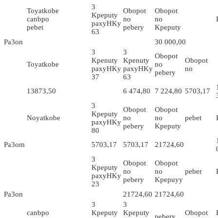
3
Toyatkobe
Obopot
Obopot
Kpeputy
canbpo
no
no
paxyHKy
pebet
pebery
Kpeputy
63
Pa3on
30 000,00
3
3
Obopot
Kpenuty
Kpenuty
Obopot
Toyatkobe
no
paxyHKy
paxyHKy
no
pebery
37
63
13873,50
6 474,80
7 224,80
5703,17
3
Obopot
Obopot
Kpeputy
Noyatkobe
no
no
pebet
paxyHKy
pebery
Kpeputy
80
Pa3om
5703,17
5703,17
21724,60
3
Obopot
Obopot
Kpeputy
no
no
peber
paxyHKy
pebery
Kpepuyy
23
Pa3on
21724,60
21724,60
3
3
canbpo
Kpeputy
Kpeputy
Obopot
pebery