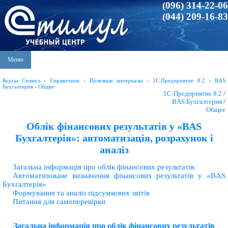
(096) 314-22-06
(044) 209-16-83
Меню
Курсы Стимул
›
Справочник
›
Полезные материалы
›
1С:Предприятие 8.2
›
BAS
Бухгалтерия
›
Общее
1С:Предприятие 8.2
/
BAS Бухгалтерия
/
Общее
Облік фінансових результатів у «BAS
Бухгалтерія»: автоматизація, розрахунок і
аналіз
Загальна інформація про облік фінансових результатів
Автоматизоване визначення фінансових результатів у «BAS
Бухгалтерія»
Формування та аналіз підсумкових звітів
Питання для самоперевірки
Загальна інформація про облік фінансових результатів