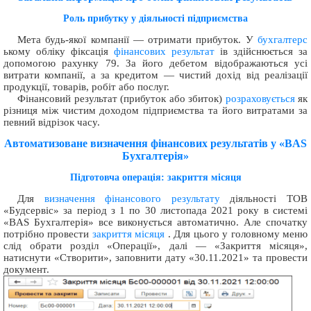
Роль прибутку у діяльності підприємства
Мета будь-якої компанії — отримати прибуток. У
бухгалтерс
ькому обліку фіксація
фінансових результат
ів здійснюється за
допомогою рахунку 79. За його дебетом відображаються усі
витрати компанії, а за кредитом — чистий дохід від реалізації
продукції, товарів, робіт або послуг.
Фінансовий результат (прибуток або збиток)
розраховується
як
різниця між чистим доходом підприємства та його витратами за
певний відрізок часу.
Автоматизоване визначення фінансових результатів у «BAS
Бухгалтерія»
Підготовча операція: закриття місяця
Для
визначення фінансового результату
діяльності ТОВ
«Будсервіс» за період з 1 по 30 листопада 2021 року в системі
«BAS Бухгалтерія» все виконується автоматично. Але спочатку
потрібно провести
закриття місяця
. Для цього у головному меню
слід обрати розділ «Операції», далі — «Закриття місяця»,
натиснути «Створити», заповнити дату «30.11.2021» та провести
документ.