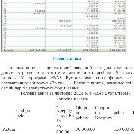
Головна книга
Головна книга — це головний зведений звіт для контролю
даних по рахунках протягом місяця та для перевірки облікових
записів. У програмі «BAS Бухгалтерія» вона формується
автоматично: обираємо «Звіти» — «Головна книга», вказуємо той
самий період і запускаємо формування.
Головна книга за листопад 2021 р. в «BAS Бухгалтерія»
Fonobha KHMra
3
Obopot
Obopor
canbpo
Kpeputy
no
no
pebet
pebet
paxyHKy
pebery
Kpepuyy
15
30
Pa3om
30 000,00
130 000,0
000,00