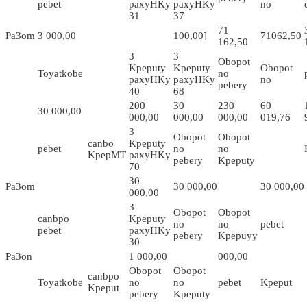
pebet
paxyHKy
paxyHKy
no
31
37
71
Pa3om
3 000,00
100,00]
71062,50
162,50
3
3
Obopot
Kpeputy
Kpeputy
Obopot
Toyatkobe
no
paxyHKy
paxyHKy
no
pebery
40
68
200
30
230
60
30 000,00
000,00
000,00
000,00
019,76
3
Obopot
Obopot
canbo
Kpeputy
pebet
no
no
KpepMT
paxyHKy
pebery
Kpeputy
70
30
Pa3om
30 000,00
30 000,00
000,00
3
Obopot
Obopot
canbpo
Kpeputy
no
no
pebet
pebet
paxyHKy
pebery
Kpepuyy
30
Pa3on
1 000,00
000,00
Obopot
Obopot
canbpo
Toyatkobe
no
no
pebet
Kpeput
Kpeput
pebery
Kpeputy