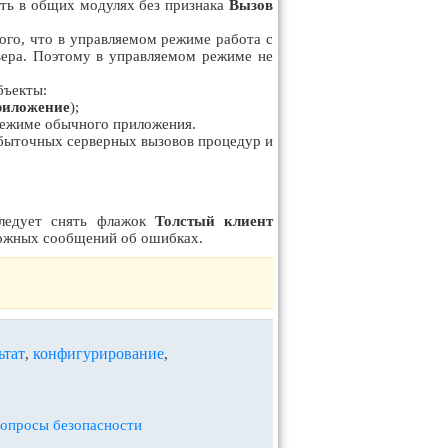
ать в общих модулях без признака
Вызов
того, что в управляемом режиме работа с
рвера. Поэтому в управляемом режиме не
бъекты:
риложение
);
 режиме обычного приложения.
избыточных серверных вызовов процедур и
следует снять флажок
Толстый клиент
ложных сообщений об ошибках.
ьтат
конфигурирование
,
,
вопросы безопасности