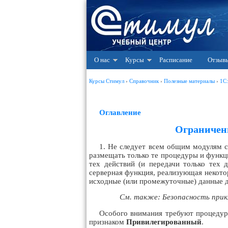
О нас
Курсы
Расписание
Отзыв
Курсы Стимул
›
Справочник
›
Полезные материалы
›
1С
Оглавление
Ограничени
1. Не следует всем общим модулям 
размещать только те процедуры и функци
тех действий (и передачи только тех
серверная функция, реализующая некот
исходные (или промежуточные) данные д
См. также:
Безопасность прик
Особого внимания требуют процедур
признаком
Привилегированный
.