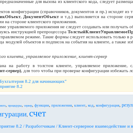
предназначенные для вызова из клиентского кода, следует размещ
ъектов конфигурации (справочников, документов и пр.) исходят из 
икОбъект
,
ДокументОбъект
и т.д.) выполняется на стороне се
ми на стороне клиентского приложения.
жиме управляемого приложения не следует создавать или получать о
ьзуясь инструкцией препроцессора
ТолстыйКлиентУправляемоеП
 управляемом режиме. Такие формы следует использовать только в
да модулей объектов и подписок на события на клиенте, а также 
о клиента, управляемое приложение, клиент-сервер
ана на работу в толстом клиенте, управляемое приложение, 
нт-сервер)
, для того чтобы при проверке конфигурации избежать 
:Бухгалтерия 8.2 для начинающих"
приятие 8.2
резул
,
,
,
,
,
,
,
,
функции
приложения
клиент
код
конфигурация
ного
процедуры
сервер
счет
игурации
,
риятие 8.2 / Разработчикам / Клиент-серверное взаимодействие и 