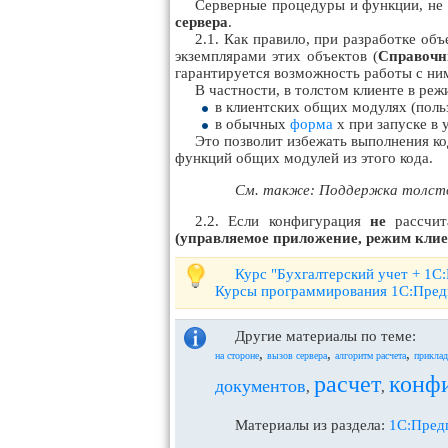
Серверные процедуры и функции, не 
сервера
.
2.1. Как правило, при разработке об
экземплярами этих объектов (
Справочн
гарантируется возможность работы с ни
В частности, в толстом клиенте в ре
в клиентских общих модулях (пол
в обычных
форма
х при запуске в
Это позволит избежать выполнения ко
функций общих модулей из этого кода.
См. также: Поддержка толстог
2.2. Если конфигурация
не
рассчит
(управляемое приложение, режим клие
Курс "Бухгалтерский учет + 1С
Курсы программирования 1С:Пред
Другие материалы по теме:
,
,
,
на стороне
вызов сервера
алгоритм расчета
приклад
расчет
конф
документов
,
,
Материалы из раздела:
1С:Предп