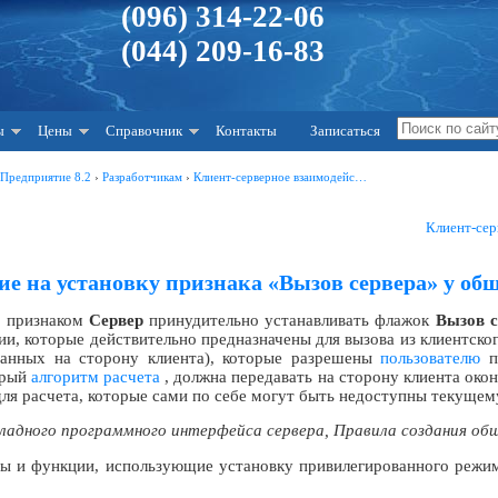
(096) 314-22-06
(044) 209-16-83
ы
Цены
Справочник
Контакты
Записаться
:Предприятие 8.2
›
Разработчикам
›
Клиент-серверное взаимодейс…
Клиент-сер
е на установку признака «Вызов сервера» у об
с признаком
Сервер
принудительно устанавливать флажок
Вызов с
и, которые действительно предназначены для вызова из клиентско
 данных на сторону клиента), которые разрешены
пользователю
пр
орый
алгоритм расчета
, должна передавать на сторону клиента окон
ля расчета, которые сами по себе могут быть недоступны текущем
ладного программного интерфейса сервера
, Правила создания об
ы и функции, использующие установку привилегированного режи