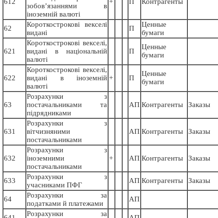
612
+
П
Контрагенты
зобов’язаннями в
іноземній валюті
Короткострокові векселі
Ценные
62
П
видані
бумаги
Короткострокові векселі,
Ценные
621
видані в національній
П
бумаги
валюті
Короткострокові векселі,
Ценные
622
видані в іноземній
+
П
бумаги
валюті
Розрахунки з
63
постачальниками та
АП
Контрагенты
Заказы
підрядниками
Розрахунки з
631
вітчизняними
АП
Контрагенты
Заказы
постачальниками
Розрахунки з
632
іноземними
+
АП
Контрагенты
Заказы
постачальниками
Розрахунки з
633
АП
Контрагенты
Заказы
учасниками ПФГ
Розрахунки за
64
АП
податками й платежами
Розрахунки за
641
АП