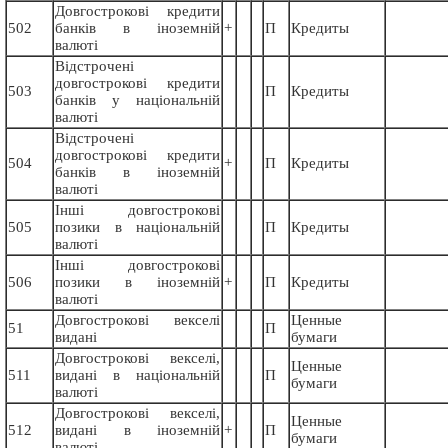
Довгострокові кредити
502
банків в іноземній
+
П
Кредиты
валюті
Відстрочені
довгострокові кредити
503
П
Кредиты
банків у національній
валюті
Відстрочені
довгострокові кредити
504
+
П
Кредиты
банків в іноземній
валюті
Інші довгострокові
505
позики в національній
П
Кредиты
валюті
Інші довгострокові
506
позики в іноземній
+
П
Кредиты
валюті
Довгострокові векселі
Ценные
51
П
видані
бумаги
Довгострокові векселі,
Ценные
511
видані в національній
П
бумаги
валюті
Довгострокові векселі,
Ценные
512
видані в іноземній
+
П
бумаги
валюті