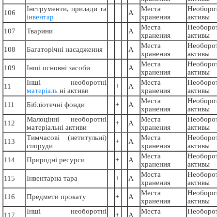
Інструменти, прилади та
Места
Необоро
106
А
інвентар
хранения
активы
Места
Необоро
107
Тварини
А
хранения
активы
Места
Необоро
108
Багаторічні насадження
А
хранения
активы
Места
Необоро
109
Інші основні засоби
А
хранения
активы
Інші необоротні
Места
Необоро
11
+
А
матеріаль
ні активи
хранения
активы
Места
Необоро
111
Бібліотечні фонди
+
А
хранения
активы
Малоцінні необоротні
Места
Необоро
112
+
А
матеріальні активи
хранения
активы
Тимчасові (нетитульні)
Места
Необоро
113
+
А
споруди
хранения
активы
Места
Необоро
114
Природні ресурси
+
А
хранения
активы
Места
Необоро
115
Інвентарна тара
+
А
хранения
активы
Места
Необоро
116
Предмети прокату
+
А
хранения
активы
Інші необоротні
Места
Необоро
117
+
А