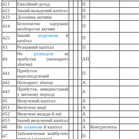
421
Емісійний дохід
П
422
Інший вкладений капітал
П
423
Дооцінка активів
П
Безоплатно одержані
424
П
необоротні активи
Інший
додаткови
й
425
П
капітал
43
Резервний капітал
П
Не
розподіле
ні
44
прибутки (непокриті
АП
збитки)
Прибуток
441
П
нерозподілений
442
Непокриті збитки
А
Прибуток, використаний
443
А
у звітному періоді
45
Вилучений капітал
А
451
Вилучені акції
А
452
Вилучені вклади й паї
А
453
Інший вилучений капітал
А
46
Не
оплачени
й капітал
А
Контрагенты
Забезпечення майбутніх
47
П
витрат і платежів