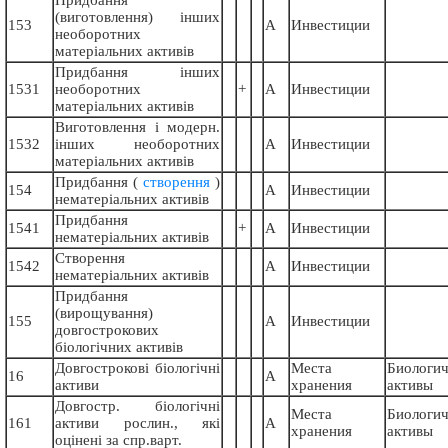
(виготовлення) інших
153
А
Инвестиции
необоротних
матеріальних активів
Придбання інших
1531
необоротних
+
А
Инвестиции
матеріальних активів
Виготовлення і модерн.
1532
інших необоротних
А
Инвестиции
матеріальних активів
Придбання (
створення
)
154
А
Инвестиции
нематеріальних активів
Придбання
1541
+
А
Инвестиции
нематеріальних активів
Cтворення
1542
А
Инвестиции
нематеріальних активів
Придбання
(вирощування)
155
А
Инвестиции
довгострокових
біологічних активів
Довгострокові біологічні
Места
Биологич
16
А
активи
хранения
активы
Довгостр. біологічні
Места
Биологич
161
активи рослин., які
А
хранения
активы
оцінені за спр.варт.