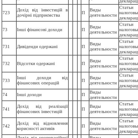
декларац
Статьи
Дохід від інвестицій в
Виды
723
П
налогов
дочірні підприємства
деятельности
декларац
Статьи
Виды
73
Інші фінансові доходи
П
налогов
деятельности
декларац
Статьи
Виды
731
Дивіденди одержані
П
налогов
деятельности
декларац
Статьи
Виды
732
Відсотки одержані
П
налогов
деятельности
декларац
Статьи
Інші доходи від
Виды
733
П
налогов
фінансових операцій
деятельности
декларац
Виды
74
Інші доходи
П
деятельности
Статьи
Дохід від реалізації
Виды
741
П
налогов
фінансових інвестицій
деятельности
декларац
Статьи
Дохід від відновлення
Виды
742
П
налогов
корисності активів
деятельности
декларац
Дохід від неопераційної
Виды