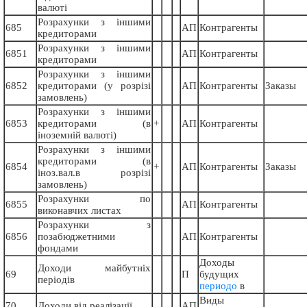
валюті
Розрахунки з іншими
685
АП
Контрагенты
кредиторами
Розрахунки з іншими
6851
АП
Контрагенты
кредиторами
Розрахунки з іншими
6852
кредиторами (у розрізі
АП
Контрагенты
Заказы
замовлень)
Розрахунки з іншими
6853
кредиторами (в
+
АП
Контрагенты
іноземній валюті)
Розрахунки з іншими
кредиторами (в
6854
+
АП
Контрагенты
Заказы
іноз.вал.в розрізі
замовлень)
Розрахунки по
6855
АП
Контрагенты
виконавчих листах
Розрахунки з
6856
позабюджетними
АП
Контрагенты
фондами
Доходы
Доходи майбутніх
69
П
будущих
періодів
периодо
в
Виды
70
Доходи від реалізації
АП