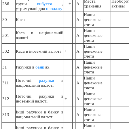
Места
Необоро
286
групи
вибуття
,
+
А
хранения
активы
утримувані для
продажу
Наши
30
Каса
А
денежные
счета
Наши
Каса в національній
301
А
денежные
валюті
счета
Наши
302
Каса в іноземній валюті
+
А
денежные
счета
Наши
31
Рахунки в
банк
ах
А
денежные
счета
Наши
Поточні
рахунки
в
311
А
денежные
національній валюті
счета
Наши
Поточні рахунки в
312
+
А
денежные
іноземній валюті
счета
Наши
Інші рахунки в банку в
313
А
денежные
національній валюті
счета
Наши
Інші рахунки в банку в