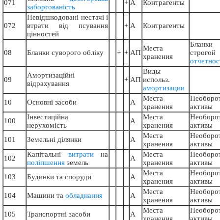
071
+
А
Контрагенты
заборгованість
Невідшкодовані нестачі і
072
втрати від псування
+
А
Контрагенты
цінностей
Бланки
Места
08
Бланки суворого обліку
+
+
АП
строгой
хранения
отчетнос
Виды
Амортизаційні
09
+
АП
использ.
відрахування
амортизации
Места
Необоро
10
Основні засоби
А
хранения
активы
Інвестиційна
Места
Необоро
100
А
нерухомість
хранения
активы
Места
Необоро
101
Земельні ділянки
А
хранения
активы
Капітальні
витрати
на
Места
Необоро
102
А
поліпшення
земель
хранения
активы
Места
Необоро
103
Будинки та споруди
А
хранения
активы
Места
Необоро
104
Машини та
обладнання
А
хранения
активы
Места
Необоро
105
Транспортні засоби
А
хранения
активы