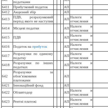
податками
6411
Прибутковий податок
АП
6412
Акцизний збір
АП
ПДВ, розрахунковий
Налоги и
6413
АП
період якого не наступив
отчисления
Налоги и
6414
Місцеві податки
АП
отчисления
Налоги и
6415
ПДВ
АП
отчисления
Налоги и
6416
Податок на
прибуток
АП
отчисления
Розрахунки по єдиному
Налоги и
6417
АП
податку
отчисления
Розрахунки по інших
Налоги и
6418
АП
податках
отчисления
Розрахунки за
642
обов’язковими
АП
платежами
6421
Інноваційний фонд
АП
Налоги и
6422
Облавтодор
АП
отчисления
Налоги и
6423
Рентні платежі
АП
отчисления