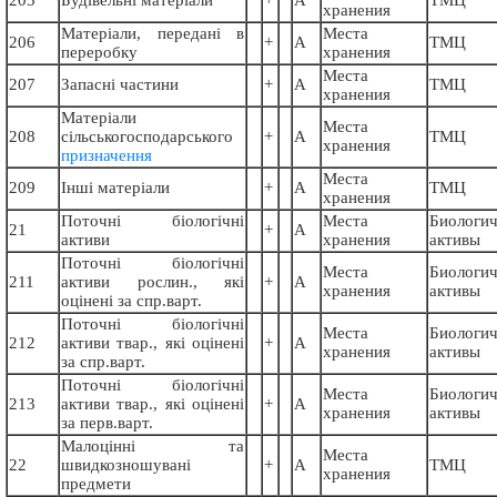
хранения
Матеріали, передані в
Места
206
+
А
ТМЦ
переробку
хранения
Места
207
Запасні частини
+
А
ТМЦ
хранения
Матеріали
Места
208
сільськогосподарського
+
А
ТМЦ
хранения
призначення
Места
209
Інші матеріали
+
А
ТМЦ
хранения
Поточні біологічні
Места
Биологич
21
+
А
активи
хранения
активы
Поточні біологічні
Места
Биологич
211
активи рослин., які
+
А
хранения
активы
оцінені за спр.варт.
Поточні біологічні
Места
Биологич
212
активи твар., які оцінені
+
А
хранения
активы
за спр.варт.
Поточні біологічні
Места
Биологич
213
активи твар., які оцінені
+
А
хранения
активы
за перв.варт.
Малоцінні та
Места
22
швидкозношувані
+
А
ТМЦ
хранения
предмети