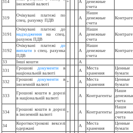
314
+
А
денежные
іноземній валюті
счета
Наши
Очікувані платежі по
319
А
денежные
Контраг
спец. рахунку ПДВ
счета
Очікувані платежі до
Наши
3191
надходження
на спец.
А
денежные
Контраг
рахунок ПДВ
счета
Очікувані платежі
до
Наши
3192
виплати
з спец. рахунка
А
денежные
Контраг
ПДВ
счета
33
Інші кошти
А
Грошові
документи
в
Места
Ценные
331
А
національній валюті
хранения
бумаги
Грошові
документи
в
Места
Ценные
332
+
А
іноземній валюті
хранения
бумаги
Наши
Грошові кошти в дорозі
333
А
Контрагенты
денежны
в національній валюті
счета
Наши
Грошові кошти в дорозі
334
+
А
Контрагенты
денежны
в іноземній валюті
счета
Короткострокові векселі
Места
Ценные
34
А
одержані
хранения
бумаги