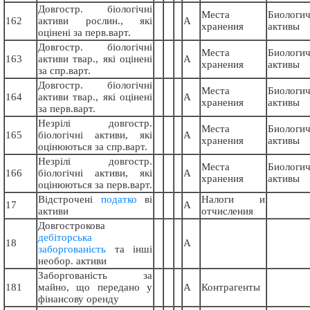
Довгостр. біологічні
Места
Биологич
162
активи рослин., які
А
хранения
активы
оцінені за перв.варт.
Довгостр. біологічні
Места
Биологич
163
активи твар., які оцінені
А
хранения
активы
за спр.варт.
Довгостр. біологічні
Места
Биологич
164
активи твар., які оцінені
А
хранения
активы
за перв.варт.
Незрілі довгостр.
Места
Биологич
165
біологічні активи, які
А
хранения
активы
оцінюються за спр.варт.
Незрілі довгостр.
Места
Биологич
166
біологічні активи, які
А
хранения
активы
оцінюються за перв.варт.
Відстрочені
податко
ві
Налоги и
17
А
активи
отчисления
Довгострокова
дебіторська
18
А
заборгованість
та інші
необор. активи
Заборгованість за
181
майно, що передано у
А
Контрагенты
фінансову оренду