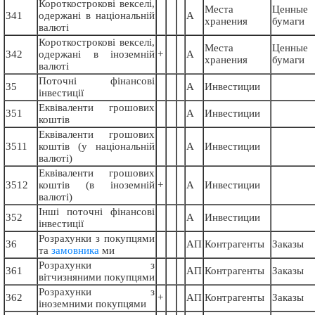
Короткострокові векселі,
Места
Ценные
341
одержані в національній
А
хранения
бумаги
валюті
Короткострокові векселі,
Места
Ценные
342
одержані в іноземній
+
А
хранения
бумаги
валюті
Поточні фінансові
35
А
Инвестиции
інвестиції
Еквіваленти грошових
351
А
Инвестиции
коштів
Еквіваленти грошових
3511
коштів (у національній
А
Инвестиции
валюті)
Еквіваленти грошових
3512
коштів (в іноземній
+
А
Инвестиции
валюті)
Інші поточні фінансові
352
А
Инвестиции
інвестиції
Розрахунки з покупцями
36
АП
Контрагенты
Заказы
та
замовника
ми
Розрахунки з
361
АП
Контрагенты
Заказы
вітчизняними покупцями
Розрахунки з
362
+
АП
Контрагенты
Заказы
іноземними покупцями