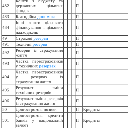
Кошти з бюджету та
482
державних цільових
П
фондів
483
Благодійна
допомога
П
Інші кошти цільового
484
фінансування і цільових
П
надходжень
49
Страхові
резерви
П
491
Технiчнi
резерви
П
Резерви iз страхування
492
П
життя
Частка перестраховиків
493
П
у технiчних
резервах
Частка перестраховиків
494
у резервах iз
П
страхування життя
Результат змiни
495
П
технiчних резервiв
Результат змiни резервiв
496
П
iз страхування життя
50
Довгострокові позики
П
Кредиты
Довгострокові кредити
501
банків у національній
П
Кредиты
валюті