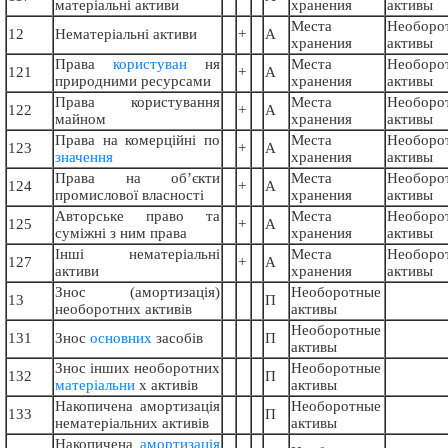
матеріальні активи
хранения
активы
Места
Необоро
12
Нематеріальні активи
+
А
хранения
активы
Права
користуван
ня
Места
Необоро
121
+
А
природними ресурсами
хранения
активы
Права користування
Места
Необоро
122
+
А
майном
хранения
активы
Права на комерційні по
Места
Необоро
123
+
А
значення
хранения
активы
Права на об’єкти
Места
Необоро
124
+
А
промислової власності
хранения
активы
Авторське право та
Места
Необоро
125
+
А
суміжні з ним права
хранения
активы
Інші нематеріальні
Места
Необоро
127
+
А
активи
хранения
активы
Знос (амортизацiя)
Необоротные
13
П
необоротних активів
активы
Необоротные
131
Знос
основних
засобів
П
активы
Знос інших необоротних
Необоротные
132
П
матеріальни
х активів
активы
Накопичена амортизацiя
Необоротные
133
П
нематеріальних активів
активы
Накопичена
амортизація