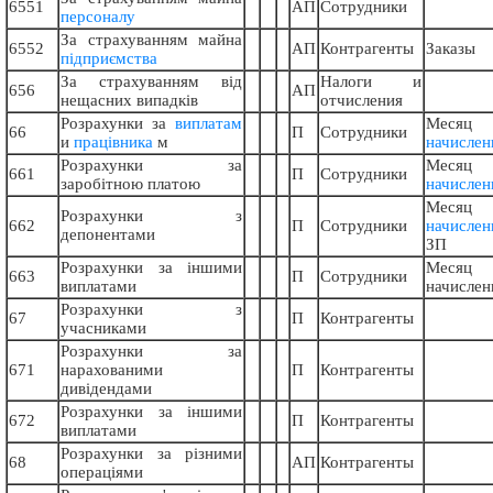
6551
АП
Сотрудники
персоналу
За страхуванням майна
6552
АП
Контрагенты
Заказы
підприємства
За страхуванням від
Налоги и
656
АП
нещасних випадків
отчисления
Розрахунки за
виплатам
Месяц
66
П
Сотрудники
и
працівника
м
начислен
Розрахунки за
Месяц
661
П
Сотрудники
заробітною платою
начислен
Месяц
Розрахунки з
662
П
Сотрудники
начислен
депонентами
ЗП
Розрахунки за іншими
Месяц
663
П
Сотрудники
виплатами
начислен
Розрахунки з
67
П
Контрагенты
учасниками
Розрахунки за
671
нарахованими
П
Контрагенты
дивідендами
Розрахунки за іншими
672
П
Контрагенты
виплатами
Розрахунки за різними
68
АП
Контрагенты
операціями