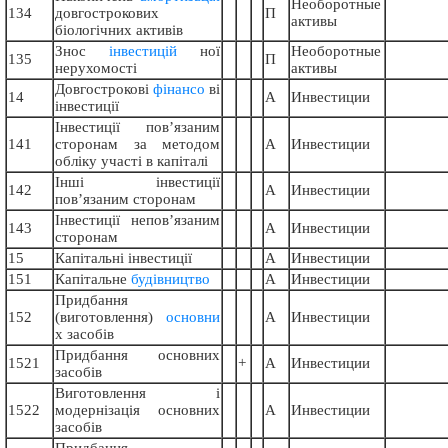
Необоротные
134
довгострокових
П
активы
біологічних активів
Знос
інвестицій
ної
Необоротные
135
П
нерухомості
активы
Довгострокові
фінансо
ві
14
А
Инвестиции
інвестиції
Інвестиції пов’язаним
141
сторонам за методом
А
Инвестиции
обліку участі в капіталі
Інші інвестиції
142
А
Инвестиции
пов’язаним сторонам
Інвестиції непов’язаним
143
А
Инвестиции
сторонам
15
Капітальні інвестиції
А
Инвестиции
151
Капітальне
будівництво
А
Инвестиции
Придбання
152
(виготовлення)
основни
А
Инвестиции
х засобів
Придбання основних
1521
+
А
Инвестиции
засобів
Виготовлення і
1522
модернізація основних
А
Инвестиции
засобів
Придбання