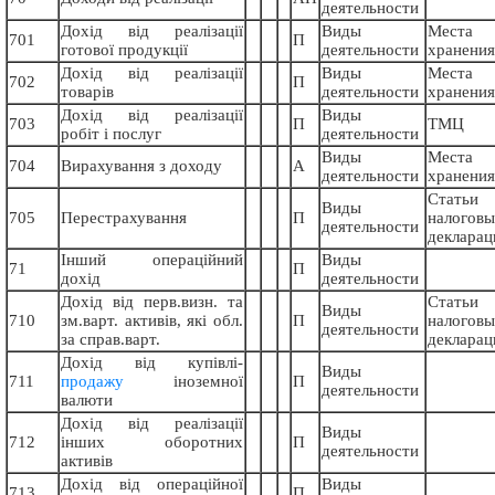
деятельности
Дохід від реалізації
Виды
Места
701
П
готової продукції
деятельности
хранения
Дохід від реалізації
Виды
Места
702
П
товарів
деятельности
хранения
Дохід від реалізації
Виды
703
П
ТМЦ
робіт і послуг
деятельности
Виды
Места
704
Вирахування з доходу
А
деятельности
хранения
Статьи
Виды
705
Перестрахування
П
налогов
деятельности
декларац
Інший операційний
Виды
71
П
дохід
деятельности
Дохід від перв.визн. та
Статьи
Виды
710
зм.варт. активів, які обл.
П
налогов
деятельности
за справ.варт.
декларац
Дохід від купівлі-
Виды
711
продажу
іноземної
П
деятельности
валюти
Дохід від реалізації
Виды
712
інших оборотних
П
деятельности
активів
Дохід від операційної
Виды
713
П