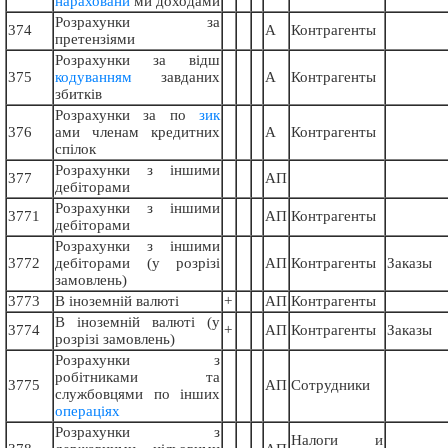
нараховани
ми доходами
Розрахунки за
374
А
Контрагенты
претензіями
Розрахунки за відш
375
кодуванням
завданих
А
Контрагенты
збитків
Розрахунки за по
зик
376
ами членам кредитних
А
Контрагенты
спілок
Розрахунки з іншими
377
АП
дебіторами
Розрахунки з іншими
3771
АП
Контрагенты
дебіторами
Розрахунки з іншими
3772
дебіторами (у розрізі
АП
Контрагенты
Заказы
замовлень)
3773
В іноземній валюті
+
АП
Контрагенты
В іноземній валюті (у
3774
+
АП
Контрагенты
Заказы
розрізі замовлень)
Розрахунки з
робітниками та
3775
АП
Сотрудники
службовцями по інших
операціях
Розрахунки з
Налоги и