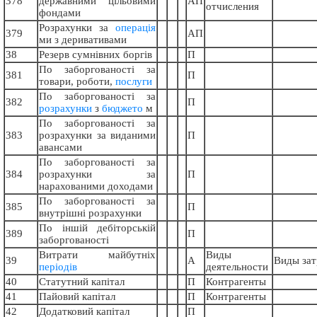
378
державними цільовими
АП
отчисления
фондами
Розрахунки за
операція
379
АП
ми з деривативами
38
Резерв сумнівних боргів
П
По заборгованості за
381
П
товари, роботи,
послуги
По заборгованості за
382
П
розрахунки
з
бюджето
м
По заборгованості за
383
розрахунки за виданими
П
авансами
По заборгованості за
384
розрахунки за
П
нарахованими доходами
По заборгованості за
385
П
внутрішні розрахунки
По іншій дебіторській
389
П
заборгованості
Витрати майбутніх
Виды
39
А
Виды зат
періодів
деятельности
40
Статутний капітал
П
Контрагенты
41
Пайовий капітал
П
Контрагенты
42
Додатковий капітал
П