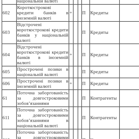
національній валюті
Короткострокові
602
кредити банків в
+
П
Кредиты
іноземній валюті
Відстрочені
короткострокові кредити
603
П
Кредиты
банків у національній
валюті
Відстрочені
короткострокові кредити
604
+
П
Кредиты
банків в іноземній
валюті
Прострочені позики в
605
П
Кредиты
національній валюті
Прострочені позики в
606
+
П
Кредиты
іноземній валюті
Поточна заборгованість
61
за довгостроковими
П
Контрагенты
зобов’язаннями
Поточна заборгованість
за довгостроковими
611
П
Контрагенты
зобов’язаннями в
національній валюті
Поточна заборгованість
за довгостроковими