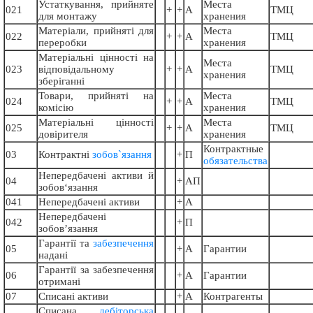
Устаткування, прийняте
Места
021
+
+
А
ТМЦ
для монтажу
хранения
Матеріали, прийняті для
Места
022
+
+
А
ТМЦ
переробки
хранения
Матеріальні цінності на
Места
023
відповідальному
+
+
А
ТМЦ
хранения
зберіганні
Товари, прийняті на
Места
024
+
+
А
ТМЦ
комісію
хранения
Матеріальні цінності
Места
025
+
+
А
ТМЦ
довірителя
хранения
Контрактные
03
Контрактні
зобов`язання
+
П
обязательства
Непередбачені активи й
04
+
АП
зобов‘язання
041
Непередбачені активи
+
А
Непередбачені
042
+
П
зобов’язання
Гарантії та
забезпечення
05
+
А
Гарантии
надані
Гарантії за забезпечення
06
+
А
Гарантии
отримані
07
Списані активи
+
А
Контрагенты
Списана
дебіторська