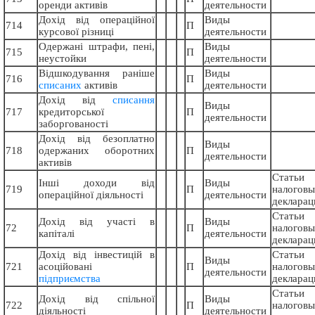
оренди активів
деятельности
Дохід від операційної
Виды
714
П
курсової різниці
деятельности
Одержані штрафи, пені,
Виды
715
П
неустойки
деятельности
Відшкодування раніше
Виды
716
П
списаних
активів
деятельности
Дохід від
списання
Виды
717
кредиторської
П
деятельности
заборгованості
Дохiд вiд безоплатно
Виды
718
одержаних оборотних
П
деятельности
активiв
Статьи
Інші доходи від
Виды
719
П
налогов
операційної діяльності
деятельности
декларац
Статьи
Дохід від участі в
Виды
72
П
налогов
капіталі
деятельности
декларац
Дохід від інвестицій в
Статьи
Виды
721
асоційовані
П
налогов
деятельности
підприємства
декларац
Статьи
Дохід від спільної
Виды
722
П
налогов
діяльності
деятельности