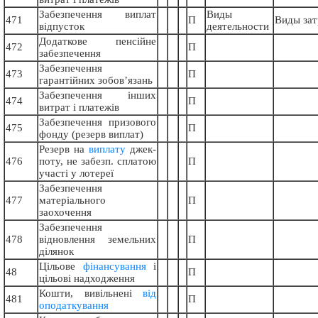
Забезпечення виплат
Виды
471
П
Виды зат
відпусток
деятельности
Додаткове пенсійне
472
П
забезпечення
Забезпечення
473
П
гарантійних зобов’язань
Забезпечення інших
474
П
витрат і платежів
Забезпечення призового
475
П
фонду (резерв виплат)
Резерв на
виплату
джек-
476
поту, не забезп. сплатою
П
участі у лотереї
Забезпечення
477
матеріального
П
заохочення
Забезпечення
478
відновлення земельних
П
ділянок
Цільове
фінансування
і
48
П
цільові надходження
Кошти, вивільнені
від
481
П
оподаткування