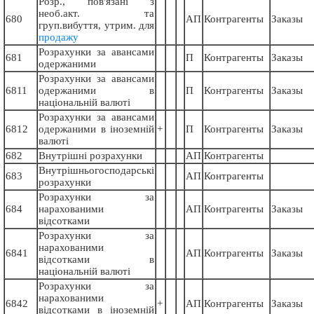
Розр., пов'язані з
необ.акт. та
680
АП
Контрагенты
Заказы
груп.вибуття, утрим. для
продажу
Розрахунки за авансами
681
П
Контрагенты
Заказы
одержаними
Розрахунки за авансами
6811
одержаними в
П
Контрагенты
Заказы
національній валюті
Розрахунки за авансами
6812
одержаними в іноземній
+
П
Контрагенты
Заказы
валюті
682
Внутрішні розрахунки
АП
Контрагенты
Внутрішньогосподарські
683
АП
Контрагенты
розрахунки
Розрахунки за
684
нарахованими
АП
Контрагенты
Заказы
відсотками
Розрахунки за
нарахованими
6841
АП
Контрагенты
Заказы
відсотками в
національній валюті
Розрахунки за
нарахованими
6842
+
АП
Контрагенты
Заказы
відсотками в іноземній