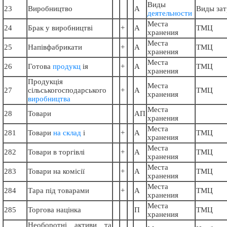
Виды
23
Виробництво
А
Виды зат
деятельности
Места
24
Брак у виробництві
+
А
ТМЦ
хранения
Места
25
Напівфабрикати
+
А
ТМЦ
хранения
Места
26
Готова
продукц
ія
+
А
ТМЦ
хранения
Продукція
Места
27
сільськогосподарського
+
А
ТМЦ
хранения
виробництва
Места
28
Товари
АП
хранения
Места
281
Товари
на склад
і
+
А
ТМЦ
хранения
Места
282
Товари в торгівлі
+
А
ТМЦ
хранения
Места
283
Товари на комісії
+
А
ТМЦ
хранения
Места
284
Тара під товарами
+
А
ТМЦ
хранения
Места
285
Торгова націнка
П
ТМЦ
хранения
Необоротні активи та