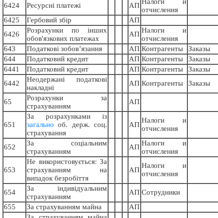
Налоги и
6424
Ресурсні платежі
АП
отчисления
6425
Гербовий збір
АП
Розрахунки по інших
Налоги и
6426
АП
обов'язкових платежах
отчисления
643
Податкові зобов’язання
АП
Контрагенты
Заказы
644
Податковий кредит
АП
Контрагенты
Заказы
6441
Податковий кредит
АП
Контрагенты
Заказы
Неодержані податкові
6442
АП
Контрагенты
Заказы
накладні
Розрахунки за
65
АП
страхуванням
За розрахунками із
Налоги и
651
загально
об. держ. соц.
АП
отчисления
страхування
За соціальним
Налоги и
652
АП
страхуванням
отчисления
Не використовується: За
Налоги и
653
страхуванням на
АП
отчисления
випадок безробіття
За індивідуальним
654
АП
Сотрудники
страхуванням
655
За страхуванням майна
АП
За страхуванням майна