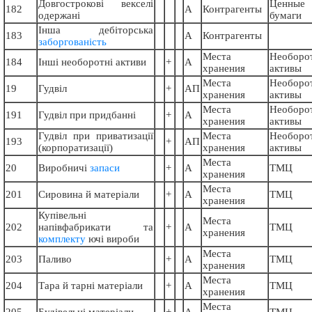
Довгострокові векселі
Ценные
182
А
Контрагенты
одержані
бумаги
Інша дебіторська
183
А
Контрагенты
заборгованість
Места
Необоро
184
Інші необоротні активи
+
А
хранения
активы
Места
Необоро
19
Гудвіл
+
АП
хранения
активы
Места
Необоро
191
Гудвіл при придбаннi
+
А
хранения
активы
Гудвіл при приватизації
Места
Необоро
193
+
АП
(корпоратизації)
хранения
активы
Места
20
Виробничі
запаси
+
А
ТМЦ
хранения
Места
201
Сировина й матеріали
+
А
ТМЦ
хранения
Купівельні
Места
202
напівфабрикати та
+
А
ТМЦ
хранения
комплекту
ючі вироби
Места
203
Паливо
+
А
ТМЦ
хранения
Места
204
Тара й тарні матеріали
+
А
ТМЦ
хранения
Места
205
Будівельні матеріали
+
А
ТМЦ