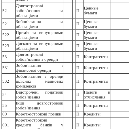
Довгострокові
Ценные
52
зобов’язання за
П
бумаги
облігаціями
Зобов’язання за
Ценные
521
П
облігаціями
бумаги
Премія за випущеними
Ценные
522
П
облігаціями
бумаги
Дисконт за випущеними
Ценные
523
П
облігаціями
бумаги
Довгострокові
53
П
Контрагенты
зобов’язання з оренди
Зобов’язання з
531
П
Контрагенты
фінансової оренди
Зобов’язання з оренди
532
цілісних майнових
П
Контрагенты
комплексів
Відстрочені податкові
Налоги и
54
П
зобов’язання
отчисления
Інші довгострокові
55
П
Контрагенты
зобов’язання
60
Короткострокові позики
П
Кредиты
Короткострокові
601
кредити банків у
П
Кредиты