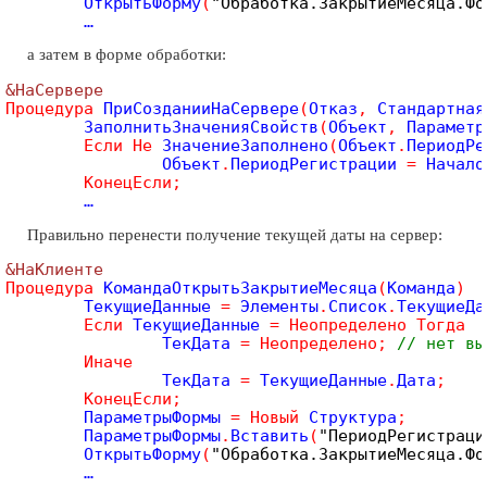
	ОткрытьФорму
(
"Обработка.ЗакрытиеМесяца.Фо
а затем в форме обработки:
&НаСервере
Процедура
 ПриСозданииНаСервере
(
Отказ
,
 Стандартная
	ЗаполнитьЗначенияСвойств
(
Объект
,
 Параметр
Если
Не
 ЗначениеЗаполнено
(
Объект
.
ПериодРе
		Объект
.
ПериодРегистрации 
=
 Начало
КонецЕсли
;
Правильно перенести получение текущей даты на сервер:
&НаКлиенте
Процедура
 КомандаОткрытьЗакрытиеМесяца
(
Команда
)
	ТекущиеДанные 
=
 Элементы
.
Список
.
ТекущиеДа
Если
 ТекущиеДанные 
=
Неопределено
Тогда
		ТекДата 
=
Неопределено
;
// нет вы
Иначе
		ТекДата 
=
 ТекущиеДанные
.
Дата
;
КонецЕсли
;
	ПараметрыФормы 
=
Новый
 Структура
;
	ПараметрыФормы
.
Вставить
(
"ПериодРегистраци
	ОткрытьФорму
(
"Обработка.ЗакрытиеМесяца.Фо