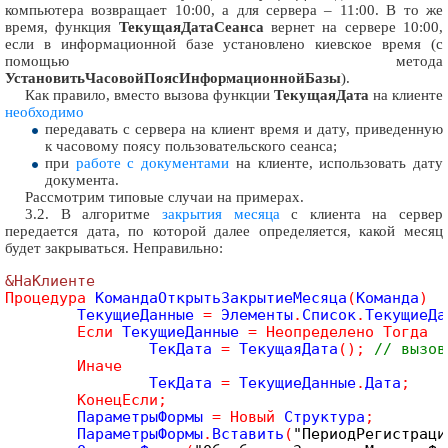
компьютера возвращает 10:00, а для сервера – 11:00. В то же
время, функция
ТекущаяДатаСеанса
вернет на сервере 10:00,
если в информационной базе установлено киевское время (с
помощью метода
УстановитьЧасовойПоясИнформационнойБазы
).
Как правило, вместо вызова функции
ТекущаяДата
на клиенте
необходимо
передавать с сервера на клиент время и дату, приведенную
к часовому поясу пользовательского сеанса;
при
работе с документами
на клиенте, использовать дату
документа.
Рассмотрим типовые случаи на примерах.
3.2. В алгоритме
закрытия месяца
с клиента на сервер
передается дата, по которой далее определяется, какой месяц
будет закрываться. Неправильно:
&НаКлиенте
Процедура
 КомандаОткрытьЗакрытиеМесяца
(
Команда
)
	ТекущиеДанные 
=
 Элементы
.
Список
.
ТекущиеДа
Если
 ТекущиеДанные 
=
Неопределено
Тогда
		ТекДата 
=
 ТекущаяДата
(
)
;
// вызов
Иначе
		ТекДата 
=
 ТекущиеДанные
.
Дата
;
КонецЕсли
;
	ПараметрыФормы 
=
Новый
 Структура
;
	ПараметрыФормы
.
Вставить
(
"ПериодРегистраци