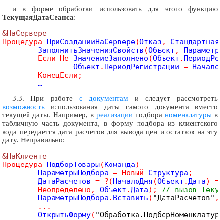
и в форме обработки использовать для этого функцию
ТекущаяДатаСеанса
:
&НаСервере
Процедура
 ПриСозданииНаСервере
(
Отказ
,
 Стандартная
	ЗаполнитьЗначенияСвойств
(
Объект
,
 Параметр
Если
Не
 ЗначениеЗаполнено
(
Объект
.
ПериодРе
		Объект
.
ПериодРегистрации 
=
 Начало
КонецЕсли
;
3.3. При работе
с документам
и следует рассмотреть
возможность
использования даты самого документа вместо
текущей даты. Например, в
реализации
подбора
номенклатуры
в
табличную часть документа, в форму подбора из клиентского
кода передается дата расчетов для вывода цен и остатков на эту
дату. Неправильно:
&НаКлиенте
Процедура
 ПодборТовары
(
Команда
)
	ПараметрыПодбора 
=
Новый
 Структура
;
	ДатаРасчетов 
=
?
(
НачалоДня
(
Объект
.
Дата
)
=
Неопределено
,
 Объект
.
Дата
)
;
// вызов Теку
	ПараметрыПодбора
.
Вставить
(
"ДатаРасчетов"
,
.
.
.
	ОткрытьФорму
(
"Обработка.ПодборНоменклатур