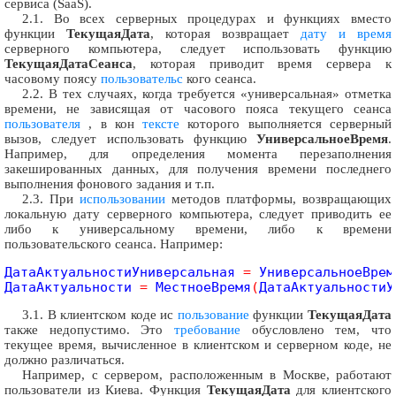
сервиса (SaaS).
2.1. Во всех серверных процедурах и функциях вместо
функции
ТекущаяДата
, которая возвращает
дату и время
серверного компьютера, следует использовать функцию
ТекущаяДатаСеанса
, которая приводит время сервера к
часовому поясу
пользовательс
кого сеанса.
2.2. В тех случаях, когда требуется «универсальная» отметка
времени, не зависящая от часового пояса текущего сеанса
пользователя
, в кон
тексте
которого выполняется серверный
вызов, следует использовать функцию
УниверсальноеВремя
.
Например, для определения момента перезаполнения
закешированных данных, для получения времени последнего
выполнения фонового задания и т.п.
2.3. При
использовании
методов платформы, возвращающих
локальную дату серверного компьютера, следует приводить ее
либо к универсальному времени, либо к времени
пользовательского сеанса. Например:
ДатаАктуальностиУниверсальная 
=
 УниверсальноеВрем
ДатаАктуальности 
=
 МестноеВремя
(
ДатаАктуальностиУ
3.1. В клиентском коде ис
пользование
функции
ТекущаяДата
также недопустимо. Это
требование
обусловлено тем, что
текущее время, вычисленное в клиентском и серверном коде, не
должно различаться.
Например, с сервером, расположенным в Москве, работают
пользователи из Киева. Функция
ТекущаяДата
для клиентского