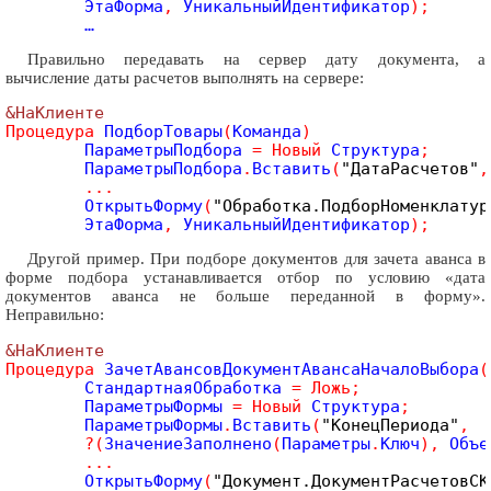
	ЭтаФорма
,
 УникальныйИдентификатор
)
;
Правильно передавать на сервер дату документа, а
вычисление даты расчетов выполнять на сервере:
&НаКлиенте
Процедура
 ПодборТовары
(
Команда
)
	ПараметрыПодбора 
=
Новый
 Структура
;
	ПараметрыПодбора
.
Вставить
(
"ДатаРасчетов"
,
.
.
.
	ОткрытьФорму
(
"Обработка.ПодборНоменклатур
	ЭтаФорма
,
 УникальныйИдентификатор
)
;
Другой пример. При подборе документов для зачета аванса в
форме подбора устанавливается отбор по условию «дата
документов аванса не больше переданной в форму».
Неправильно:
&НаКлиенте
Процедура
 ЗачетАвансовДокументАвансаНачалоВыбора
(
	СтандартнаяОбработка 
=
Ложь
;
	ПараметрыФормы 
=
Новый
 Структура
;
	ПараметрыФормы
.
Вставить
(
"КонецПериода"
,
?
(
ЗначениеЗаполнено
(
Параметры
.
Ключ
)
,
 Объе
.
.
.
	ОткрытьФорму
(
"Документ.ДокументРасчетовСК