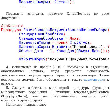
	ПараметрыФормы
,
 Элемент
)
;
.
.
.
Правильно вычислять параметр КонецПериода по дате
документа:
&НаКлиенте
Процедура
 ЗачетАвансовДокументАвансаНачалоВыбора
(
	СтандартнаяОбработка
)
	СтандартнаяОбработка 
=
Ложь
;
	ПараметрыФормы 
=
Новый
 Структура
;
	ПараметрыФормы
.
Вставить
(
"КонецПериода"
,
?
	Объект
.
Дата 
-
1
,
 КонецДня
(
Объект
.
Дата
)
)
)
;
.
.
.
	ОткрытьФорму
(
"Документ.ДокументРасчетовСК
4. Исключения из правил 2 и 3 возможны в отдельных,
обоснованных случаях, когда требуется использовать
действительно текущее время серверного компьютера. Такие
исключения должны быть обоснованы в тексте
комментария
к
вызову.
5. Следует избегать в коде одной процедуры (функции)
многократного обращения к функции
ТекущаяДатаСеанса
(
ТекущаяДата
), так как возвращаемые значения будут
отличаться друг от друга.
Например, неправильно: