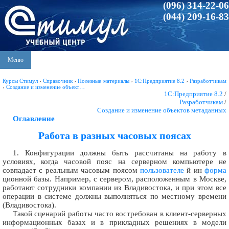
(096) 314-22-06
(044) 209-16-83
Меню
Курсы Стимул
›
Справочник
›
Полезные материалы
›
1С:Предприятие 8.2
›
Разработчикам
›
Создание и изменение объект…
1С:Предприятие 8.2
/
Разработчикам
/
Создание и изменение объектов метаданных
Оглавление
Работа в разных часовых поясах
1. Конфигурации должны быть рассчитаны на работу в
условиях, когда часовой пояс на серверном компьютере не
совпадает с реальным часовым поясом
пользователе
й ин
форма
ционной базы. Например, с сервером, расположенным в Москве,
работают сотрудники компании из Владивостока, и при этом все
операции в системе должны выполняться по местному времени
(Владивостока).
Такой сценарий работы часто востребован в клиент-серверных
информационных базах и в прикладных решениях в модели