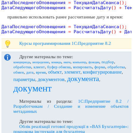
ДатаПоследнегоОповещения 
=
 ТекущаяДатаСеанса
(
)
;
ДатаСледующегоОповещения 
=
 РассчитатьДату
(
)
+
 Тек
правильно использовать ранее рассчитанные дату и время:
ДатаПоследнегоОповещения 
=
 ТекущаяДатаСеанса
(
)
;
ДатаСледующегоОповещения 
=
 РассчитатьДату
(
)
+
 Дат
Курсы программирования 1С:Предприятие 8.2
Другие материалы по теме:
,
,
,
,
,
,
,
подбор
конецпериода
неопределено
команда
иначе
компьютер
функции
,
,
,
,
,
,
обработки
клиент
буфер обмена
копировать
форма
обработка
объект
элемент
конфигурирование
,
,
,
,
,
,
обмен
дата
время
документа
документов
параметры
,
,
,
документ
Материалы из раздела:
1С:Предприятие 8.2 /
Разработчикам / Создание и изменение объектов
метаданных
Другие материалы по теме:
Облiк реалiзацiї готової продукцiї в «BAS Бухгалтерiя»:
покрокова iнструкцiя для бухгалтера