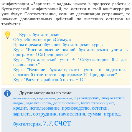
конфигурации «Зарплата + кадры» начато в процессе работы с
бухгалтерской конфигурацией, то остатки в этой конфигурации
уже будут. Соответственно, если их детализация устраивает, то
никаких дополнительных действий по внесению остатков не
требуется.
Курсы бухгалтерские
Об учебном центре «Стимул»
Цены и режим обучения: бухгалтерские курсы
Курс "Восстановление знаний бухгалтерского учета в
программе 1С:Предприятие"
Курс "Бухгалтерский учет + 1С:Бухгалтерия 8.2 для
начинающих"
Курс "Ведение бухгалтерского учета и подготовка
налоговой отчетности в программе 1С:Предприятие"
Курс "Расчет заработной платы + 1С"
Другие материалы по теме:
,
,
,
,
,
бухгалтерских
ввод остатков
начальное сальдо
виды расчетов
детализация
,
,
,
,
кадры
задолженность
дополнительно
бухгалтерский учет
кредит
использование
производство
остатки
,
,
,
,
сотрудник
начисления
сумма
период
зарплата
,
,
,
,
,
счет
7.7
бухгалтерия
,
,