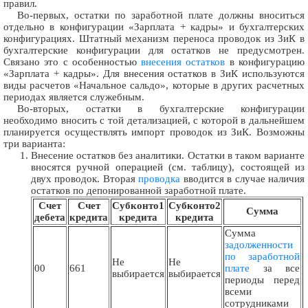
правил.
Во-первых, остатки по заработной плате должны вноситься
отдельно в конфигурации «Зарплата + кадры» и бухгалтерских
конфигурациях. Штатный механизм переноса проводок из ЗиК в
бухгалтерские конфигурации для остатков не предусмотрен.
Связано это с особенностью
внесения остатков
в конфигурацию
«Зарплата + кадры». Для внесения остатков в ЗиК используются
виды расчетов «Начальное сальдо», которые в других расчетных
периодах является служебным.
Во-вторых, остатки в бухгалтерские конфигурации
необходимо вносить с той детализацией, с которой в дальнейшем
планируется осуществлять импорт проводок из ЗиК. Возможны
три варианта:
Внесение остатков без аналитики. Остатки в таком варианте
вносятся ручной операцией (см. таблицу), состоящей из
двух проводок. Вторая
проводка
вводится в случае наличия
остатков по депонированной заработной плате.
Счет
Счет
Субконто1
Субконто2
Сумма
дебета
кредита
кредита
кредита
Сумма
задолженности
по заработной
Не
Не
00
661
плате
за все
выбирается
выбирается
периоды перед
всеми
сотрудниками