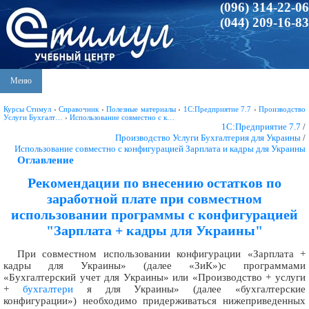
(096) 314-22-06
(044) 209-16-83
Меню
Курсы Стимул
›
Справочник
›
Полезные материалы
›
1С:Предприятие 7.7
›
Производство
Услуги Бухгалт…
›
Использование совместно с к…
1С:Предприятие 7.7
/
Производство Услуги Бухгалтерия для Украины
/
Использование совместно с конфигурацией Зарплата и кадры для Украины
Оглавление
Рекомендации по внесению остатков по
заработной плате при совместном
использовании программы с конфигурацией
"Зарплата + кадры для Украины"
При совместном использовании конфигурации «Зарплата +
кадры для Украины» (далее «ЗиК»)с программами
«Бухгалтерский учет для Украины» или «Производство + услуги
+
бухгалтери
я для Украины» (далее «бухгалтерские
конфигурации») необходимо придерживаться нижеприведенных