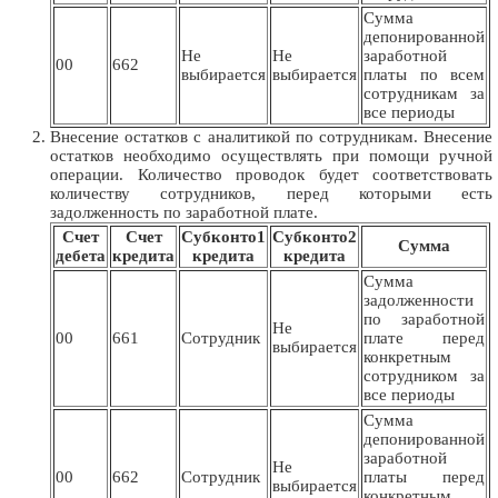
Сумма
депонированной
Не
Не
заработной
00
662
выбирается
выбирается
платы по всем
сотрудникам за
все периоды
Внесение остатков с аналитикой по сотрудникам. Внесение
остатков необходимо осуществлять при помощи ручной
операции. Количество проводок будет соответствовать
количеству сотрудников, перед которыми есть
задолженность по заработной плате.
Счет
Счет
Субконто1
Субконто2
Сумма
дебета
кредита
кредита
кредита
Сумма
задолженности
по заработной
Не
00
661
Сотрудник
плате перед
выбирается
конкретным
сотрудником за
все периоды
Сумма
депонированной
заработной
Не
00
662
Сотрудник
платы перед
выбирается
конкретным