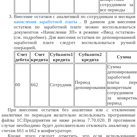
сотрудником за
все периоды
Внесение остатков с аналитикой по сотрудникам и месяцам
начисления заработной платы
. В данном для внесения
остатков по заработной плате можно воспользоваться
документом «Начисление ЗП» в режиме «Ввод остатков»
(см. подробнее). Для внесения остатков по депонированной
заработной плате следует воспользоваться ручной
операцией.
Счет
Счет
Субконто1
Субконто2
Сумма
дебета
кредита
кредита
кредита
Сумма
депонированн
заработной
Период
платы пер
00
662
Сотрудник
депонирования
конкретным
сотрудником
за конкретн
период
При внесении остатков без аналитики или с отключение
аналитики по периодам желательно использовать программные
файлы 1С:Предприятия не ниже релиза 7.70.020. В противном
случае необходимо будет дополнительно отключать аналитику по
счетам 661 и 662 в конфигураторе.
Кроме этого следует отметить, что если использование