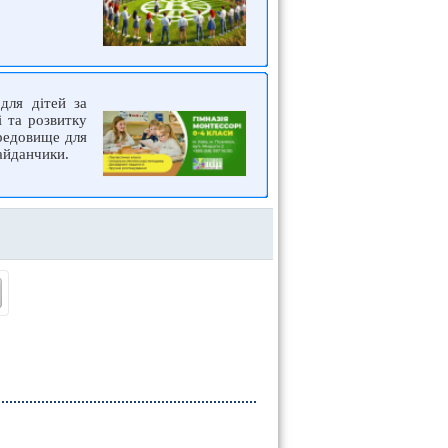
для дітей за
і та розвитку
ередовище для
айданчики.