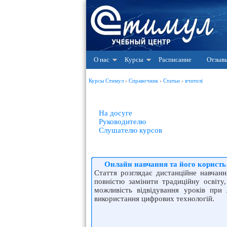
О нас
Курсы
Расписание
Отзыв
Курсы Стимул
›
Справочник
›
Статьи
›
вчителі
На досуге
Руководителю
Слушателю курсов
Онлайн навчання та його користь
Стаття розглядає дистанційне навчан
повністю замінити традиційну освіту,
можливість відвідування уроків при
використання цифрових технологій.