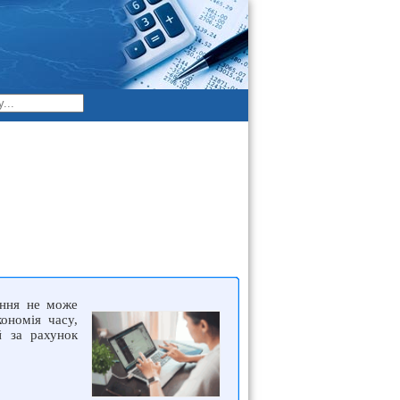
ання не може
кономія часу,
й за рахунок