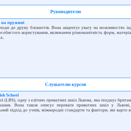
Руководителю
 на пружині
дходи до друку блокнотів. Вона акцентує увагу на можливостях інд
а особистого користування, включаючи різноманітність форм, матеріал
ах.
Слушателю курсов
sh School
ool (LBS), одну з елітних приватних шкіл Львова, яка поєднує брита
чання. Вона також описує переваги приватних шкіл у Львові,
ьний підхід до учнів, міжнародні стандарти та фактори, які варто 