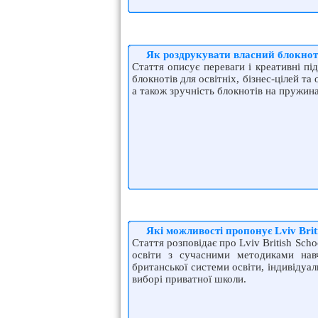
Як роздрукувати власний блокнот
Стаття описує переваги і креативні пі
блокнотів для освітніх, бізнес-цілей т
а також зручність блокнотів на пружин
Які можливості пропонує Lviv Briti
Стаття розповідає про Lviv British Sch
освіти з сучасними методиками нав
британської системи освіти, індивідуал
виборі приватної школи.