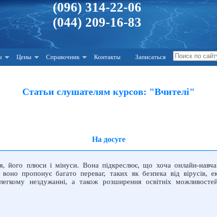
(096) 314-22-06
(044) 209-16-83
ы
Цены
Справочник
Контакты
Записаться
Статьи слушателям курсов: "Вчителі"
На досуге
ня, його плюси і мінуси. Вона підкреслює, що хоча онлайн-навч
 воно пропонує багато переваг, таких як безпека від вірусів, е
 легкому нездужанні, а також розширення освітніх можливосте