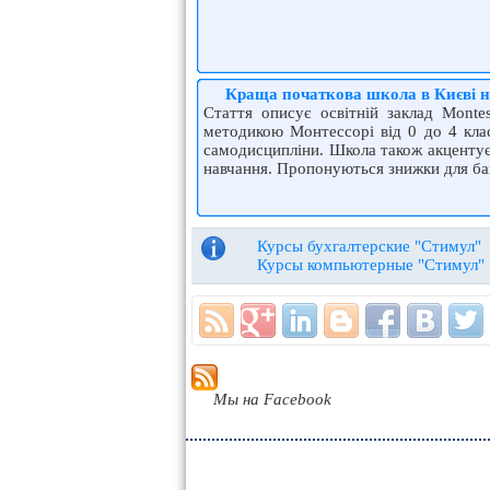
Краща початкова школа в Києві н
Стаття описує освітній заклад Monte
методикою Монтессорі від 0 до 4 клас
самодисципліни. Школа також акцентує
навчання. Пропонуються знижки для баг
Курсы бухгалтерские "Стимул"
Курсы компьютерные "Стимул"
Мы на Facebook