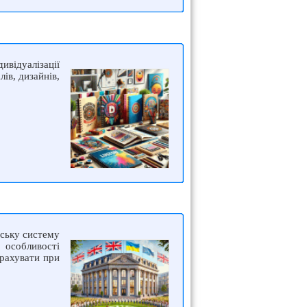
ивідуалізації
ів, дизайнів,
нську систему
 особливості
врахувати при