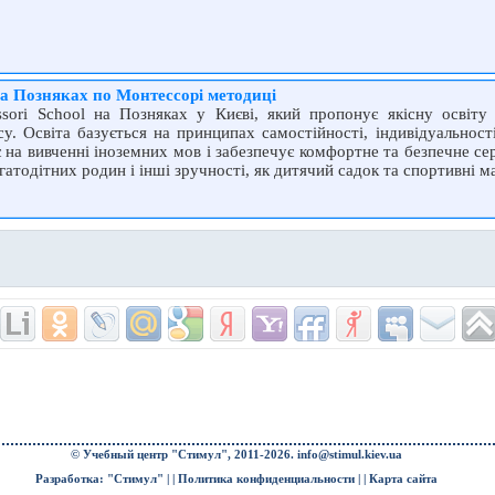
а Позняках по Монтессорі методиці
ssori School на Позняках у Києві, який пропонує якісну освіту 
у. Освіта базується на принципах самостійності, індивідуальност
 на вивченні іноземних мов і забезпечує комфортне та безпечне с
атодітних родин і інші зручності, як дитячий садок та спортивні м
© Учебный центр "Стимул", 2011-2026.
info@stimul.kiev.ua
Разработка: "Стимул" | |
Политика конфиденциальности
| |
Карта сайта