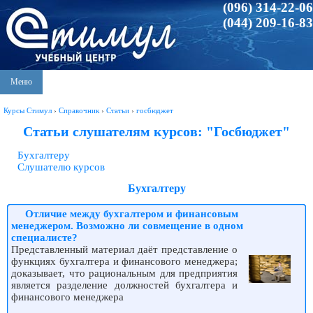
(096) 314-22-06
(044) 209-16-83
Меню
Курсы Стимул
›
Справочник
›
Статьи
›
госбюджет
Статьи слушателям курсов: "Госбюджет"
Бухгалтеру
Слушателю курсов
Бухгалтеру
Отличие между бухгалтером и финансовым
менеджером. Возможно ли совмещение в одном
специалисте?
Представленный материал даёт представление о
функциях бухгалтера и финансового менеджера;
доказывает, что рациональным для предприятия
является разделение должностей бухгалтера и
финансового менеджера