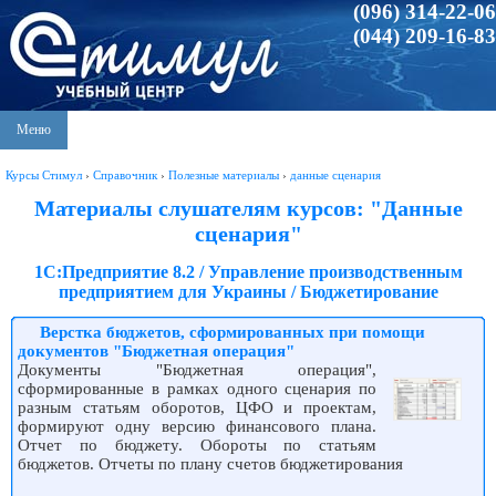
(096) 314-22-06
(044) 209-16-83
Меню
Курсы Стимул
›
Справочник
›
Полезные материалы
›
данные сценария
Материалы слушателям курсов: "Данные
сценария"
1С:Предприятие 8.2 / Управление производственным
предприятием для Украины / Бюджетирование
Верстка бюджетов, сформированных при помощи
документов "Бюджетная операция"
Документы "Бюджетная операция",
сформированные в рамках одного сценария по
разным статьям оборотов, ЦФО и проектам,
формируют одну версию финансового плана.
Отчет по бюджету. Обороты по статьям
бюджетов. Отчеты по плану счетов бюджетирования