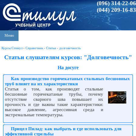
(096) 314-22-06
(044) 209-16-83
Меню
Курсы Стимул
›
Справочник
›
Статьи
›
долговечность
Статьи слушателям курсов: "Долговечность"
На досуге
Как производство горячекатаных стальных бесшовных
труб влияет на их характеристики
Статья о том, как производят стальные
бесшовные горячекатаные трубы, почему
отсутствие сварного шва повышает их
прочность и где важны такие характеристики:
высокое давление, агрессивная среда и
экстремальные температуры.
Прицел Пилад: как выбрать и где использовать для
эффективной стрельбы