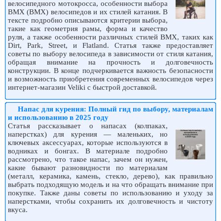
велосипедного мотокросса, особенности выбора
ВМХ (BMX) велосипедов и их стилей катания. В
тексте подробно описываются критерии выбора,
такие как геометрия рамы, форма и качество
руля, а также особенности различных стилей BMX, таких как
Dirt, Park, Street, и Flatland. Статья также предоставляет
советы по выбору велосипеда в зависимости от стиля катания,
обращая внимание на прочность и долговечность
конструкции. В конце подчеркивается важность безопасности
и возможность приобретения современных велосипедов через
интернет-магазин Veliki с быстрой доставкой.
Напас для курения: Полный гид по выбору, материалам
и использованию в 2025 году
Статья рассказывает о напасах (колпаках,
наперстках) для курения — маленьких, но
ключевых аксессуарах, которые используются в
водниках и бонгах. В материале подробно
рассмотрено, что такое напас, зачем он нужен,
какие бывают разновидности по материалам
(металл, керамика, камень, стекло, дерево), как правильно
выбрать подходящую модель и на что обращать внимание при
покупке. Также даны советы по использованию и уходу за
наперстками, чтобы сохранить их долговечность и чистоту
вкуса.