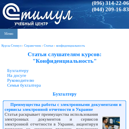
(096) 314-22-06
(044) 209-16-83
Меню
Курсы Стимул
›
Справочник
›
Статьи
›
конфиденциальность
Статьи слушателям курсов:
"Конфиденциальность"
Бухгалтеру
На досуге
Руководителю
Семья бухгалтера
Бухгалтеру
Преимущества работы с электронными документами и
сервисы электронной отчетности в Украине
Статья раскрывает преимущества использования
электронных документов и сервисов
электронной отчетности в Украине, акцентируя