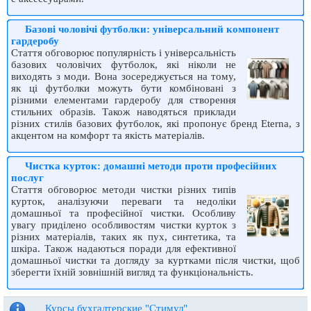
Базові чоловічі футболки: універсальний компонент
гардеробу
Стаття обговорює популярність і універсальність
базових чоловічих футболок, які ніколи не
виходять з моди. Вона зосереджується на тому,
як ці футболки можуть бути комбіновані з
різними елементами гардеробу для створення
стильних образів. Також наводяться приклади
різних стилів базових футболок, які пропонує бренд Eterna, з
акцентом на комфорт та якість матеріалів.
Чистка курток: домашні методи проти професійних
послуг
Стаття обговорює методи чистки різних типів
курток, аналізуючи переваги та недоліки
домашньої та професійної чистки. Особливу
увагу приділено особливостям чистки курток з
різних матеріалів, таких як пух, синтетика, та
шкіра. Також надаються поради для ефективної
домашньої чистки та догляду за куртками після чистки, щоб
зберегти їхній зовнішній вигляд та функціональність.
Курсы бухгалтерские "Стимул"