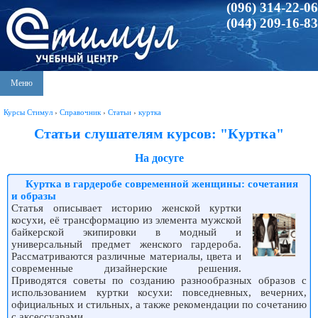
(096) 314-22-06
(044) 209-16-83
Меню
Курсы Стимул
›
Справочник
›
Статьи
›
куртка
Статьи слушателям курсов: "Куртка"
На досуге
Куртка в гардеробе современной женщины: сочетания
и образы
Статья описывает историю женской куртки
косухи, её трансформацию из элемента мужской
байкерской экипировки в модный и
универсальный предмет женского гардероба.
Рассматриваются различные материалы, цвета и
современные дизайнерские решения.
Приводятся советы по созданию разнообразных образов с
использованием куртки косухи: повседневных, вечерних,
официальных и стильных, а также рекомендации по сочетанию
с аксессуарами.