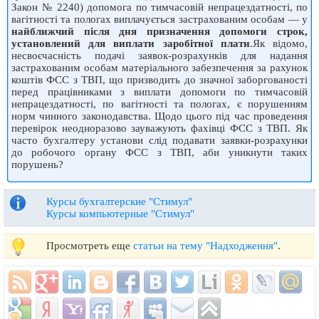
Закон № 2240) допомога по тимчасовій непрацездатності, по
вагітності та пологах виплачується застрахованим особам — у
найближчий після дня призначення допомоги строк,
установлений для виплати заробітної плати
.Як відомо,
несвоєчасність подачі заявок-розрахунків для надання
застрахованим особам матеріального забезпечення за рахунок
коштів ФСС з ТВП, що призводить до значної заборгованості
перед працівниками з виплати допомоги по тимчасовій
непрацездатності, по вагітності та пологах, є порушенням
норм чинного законодавства. Щодо цього під час проведення
перевірок неодноразово зауважують фахівці ФСС з ТВП. Як
часто бухгалтеру установи слід подавати заявки-розрахунки
до робочого органу ФСС з ТВП, аби уникнути таких
порушень?
Курсы бухгалтерские "Стимул"
Курсы компьютерные "Стимул"
Просмотреть еще
статьи на тему "Надходження"
.