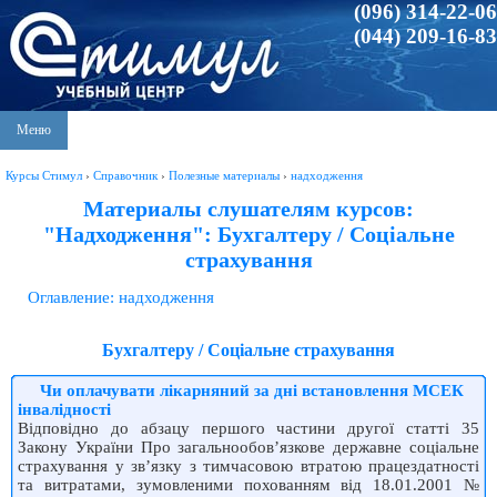
(096) 314-22-06
(044) 209-16-83
Меню
Курсы Стимул
›
Справочник
›
Полезные материалы
›
надходження
Материалы слушателям курсов:
"Надходження": Бухгалтеру / Соціальне
страхування
Оглавление: надходження
Бухгалтеру / Соціальне страхування
Чи оплачувати лікарняний за дні встановлення МСЕК
інвалідності
Відповідно до абзацу першого частини другої статті 35
Закону України Про загальнообов’язкове державне соціальне
страхування у зв’язку з тимчасовою втратою працездатності
та витратами, зумовленими похованням від 18.01.2001 №