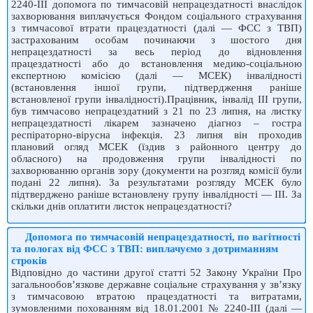
2240-III допомога по тимчасовій непрацездатності внаслідок
захворювання виплачується Фондом соціального страхування
з тимчасової втрати працездатності (далі — ФСС з ТВП)
застрахованим особам починаючи з шостого дня
непрацездатності за весь період до відновлення
працездатності або до встановлення медико-соціальною
експертною комісією (далі — МСЕК) інвалідності
(встановлення іншої групи, підтвердження раніше
встановленої групи інвалідності).Працівник, інвалід ІІІ групи,
був тимчасово непрацездатний з 21 по 23 липня, на листку
непрацездатності лікарем зазначено діагноз – гостра
респіраторно-вірусна інфекція. 23 липня він проходив
плановий огляд МСЕК (їздив з районного центру до
обласного) на продовження групи інвалідності по
захворюванню органів зору (документи на розгляд комісії були
подані 22 липня). За результатами розгляду МСЕК було
підтверджено раніше встановлену групу інвалідності — III. За
скільки днів оплатити листок непрацездатності?
Допомога по тимчасовій непрацездатності, по вагітності
та пологах від ФСС з ТВП: виплачуємо з дотриманням
строків
Відповідно до частини другої статті 52 Закону України Про
загальнообов’язкове державне соціальне страхування у зв’язку
з тимчасовою втратою працездатності та витратами,
зумовленими похованням від 18.01.2001 № 2240-III (далі —