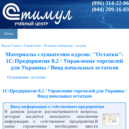
(096) 314-22-06
(044) 209-16-83
Меню
Курсы Стимул
›
Справочник
›
Полезные материалы
›
остатки
Материалы слушателям курсов: "Остатки":
1С:Предприятие 8.2 / Управление торговлей
для Украины / Ввод начальных остатков
Оглавление: остатки
1С:Предприятие 8.2 / Управление торговлей для Украины /
Ввод начальных остатков
Ввод информации о собственном предприятии
В данном разделе рассматриваются вопросы,
которые касаются начального заполнения
информации о собственном предприятии.В
какие справочники необходимо ввести