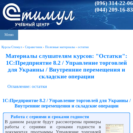
(096) 314-22-06
(044) 209-16-83
Меню
Курсы Стимул
›
Справочник
›
Полезные материалы
›
остатки
Материалы слушателям курсов: "Остатки":
1С:Предприятие 8.2 / Управление торговлей
для Украины / Внутренние перемещения и
складские операции
Оглавление: остатки
1С:Предприятие 8.2 / Управление торговлей для Украины /
Внутренние перемещения и складские операции
Работа с сериями и сроками годности
В данном разделе будут рассмотрены примеры
работы с сериями и сроками годности в
документах программы Управление торговлей