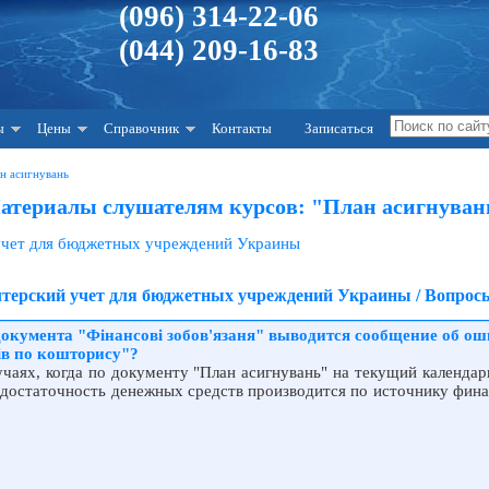
(096) 314-22-06
(044) 209-16-83
ы
Цены
Справочник
Контакты
Записаться
н асигнувань
атериалы слушателям курсов: "План асигнуван
 учет для бюджетных учреждений Украины
алтерский учет для бюджетных учреждений Украины / Вопросы
 документа "Фінансові зобов'язаня" выводится сообщение об о
ів по кошторису"?
чаях, когда по документу "План асигнувань" на текущий календа
 достаточность денежных средств производится по источнику фин