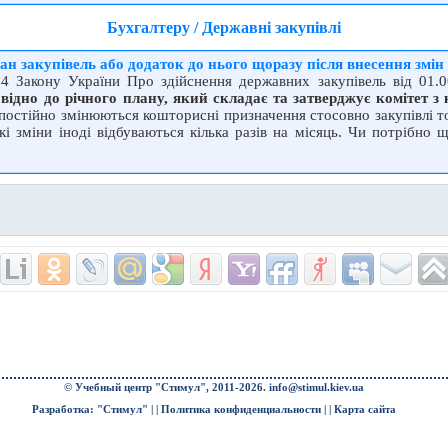
Бухгалтеру / Державні закупівлі
ан закупівель або додаток до нього щоразу після внесення змі
 4 Закону України Про здійснення державних закупівель від 01
овідно до річного плану, який складає та затверджує комітет з 
стійно змінюються кошторисні призначення стосовно закупівлі това
кі зміни іноді відбуваються кілька разів на місяць. Чи потрібно 
© Учебный центр "Стимул", 2011-2026.
info@stimul.kiev.ua
Разработка: "Стимул" | |
Политика конфиденциальности
| |
Карта сайта