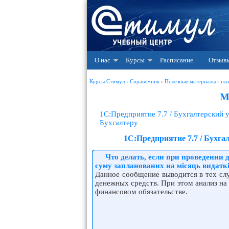
О нас
Курсы
Расписание
Отзыв
Курсы Стимул
›
Справочник
›
Полезные материалы
›
пла
М
1С:Предприятие 7.7 / Бухгалтерский
Бухгалтеру
1С:Предприятие 7.7 / Бухг
Что делать, если при проведении
суму запланованих на місяць видатк
Данное сообщение выводится в тех слу
денежных средств. При этом анализ на
финансовом обязательстве.