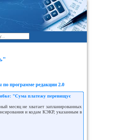
ь"
 по программе редакции 2.0
шибке: "Сума платежу перевищує
рный месяц не хватает запланированных
ансирования и кодам КЭКР, указанным в