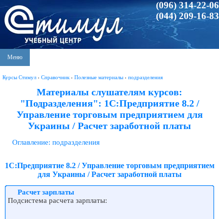
(096) 314-22-06
(044) 209-16-83
Меню
Курсы Стимул
›
Справочник
›
Полезные материалы
›
подразделения
Материалы слушателям курсов:
"Подразделения": 1С:Предприятие 8.2 /
Управление торговым предприятием для
Украины / Расчет заработной платы
Оглавление: подразделения
1С:Предприятие 8.2 / Управление торговым предприятием
для Украины / Расчет заработной платы
Расчет зарплаты
Подсистема расчета зарплаты: